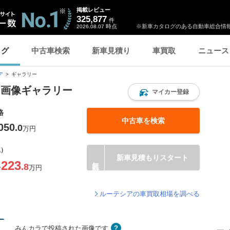
掲載レビュー
325,877
件
時点
※新車カタログのある自動車総合情報
2026.08.07
ログ
中古車検索
新車見積り
車買取
ニュース
ア
ギャラリー
ー画像ギャラリー
マイカー登録
格
中古車を検索
050
.0
万円
込）
新車見積もりスタート
223
.8
〜
万円
ルーテシアの車買取相場を調べる
みんカラで投稿された画像です