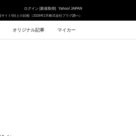
ログイン
[
新規取得
]
Yahoo! JAPAN
サイト5社との比較（2026年2月株式会社プラグ調べ）
オリジナル記事
マイカー