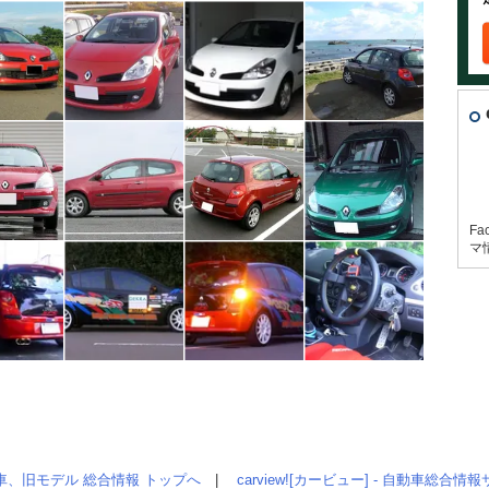
Fa
マ
車、旧モデル 総合情報 トップへ
|
carview![カービュー] - 自動車総合