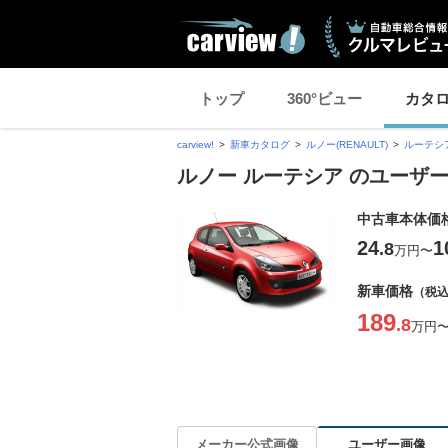
トップ
360°ビュー
カタ
carview!
新車カタログ
ルノー(RENAULT)
ルーテシ
ルノー ルーテシア のユーザ
中古車本体価
24
1
.8
万円
〜
新車価格
（税
189
.8
万円
ユーザー画像
メーカー公式画像