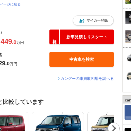
のページに戻る
マイカー登録
込）
新車見積もりスタート
449
.0
〜
万円
格
中古車を検索
29
.0
万円
カングーの車買取相場を調べる
ca
と比較しています
Nex
t