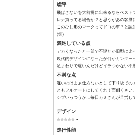
総評
飛ばさないを大前提に出来るならベストフ
レナ買ってる場合か？と思うがあの客層に
このひし形のマークってドコの車？と認
(笑)
満足している点
デカくなったと一部で不評だか旧型に比
現代的デザインになったが何かカングーっ
足まわりで遅いんだけどイラつかない不
不満な点
遅いのはまぁ仕方ないとして下り坂での
ともフルオートにしてくれ！面倒くさい。
シブいっつうか…毎日カミさんが苦労し
デザイン
-
走行性能