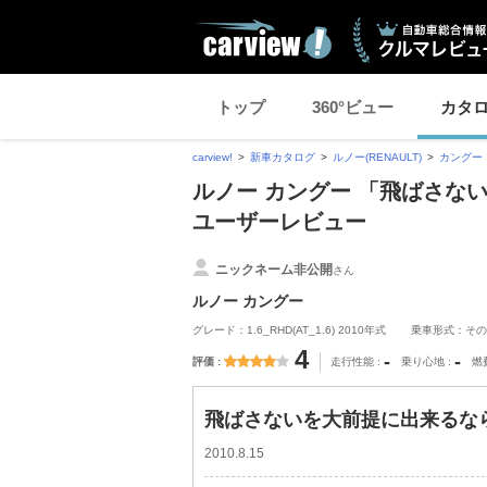
トップ
360°ビュー
カタ
carview!
新車カタログ
ルノー(RENAULT)
カングー
ルノー カングー 「飛ばさない
ユーザーレビュー
ニックネーム非公開
さん
ルノー カングー
グレード：1.6_RHD(AT_1.6) 2010年式
乗車形式：その
4
-
-
評価
走行性能
乗り心地
燃
飛ばさないを大前提に出来るなら
2010.8.15