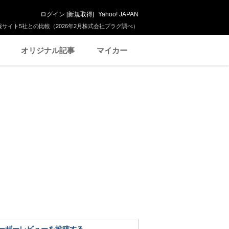
ログイン
[
新規取得
]
Yahoo! JAPAN
サイト5社との比較（2026年2月株式会社プラグ調べ）
オリジナル記事
マイカー