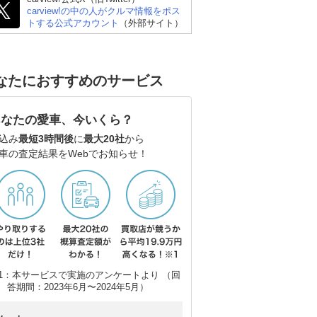
carview!の中の人がクルマ情報をポス
トする公式アカウント
（外部サイト）
トヨタ ルーミー
スズキ ソリオハイブリ
日
ッド
なたにおすすめのサービス
あなたの愛車、今いくら？
込み
最短3時間後
に
最大20社
から
車の査定結果をWebでお知らせ！
1：本サービスで実施のアンケートより （回
答期間：2023年6月〜2024年5月）