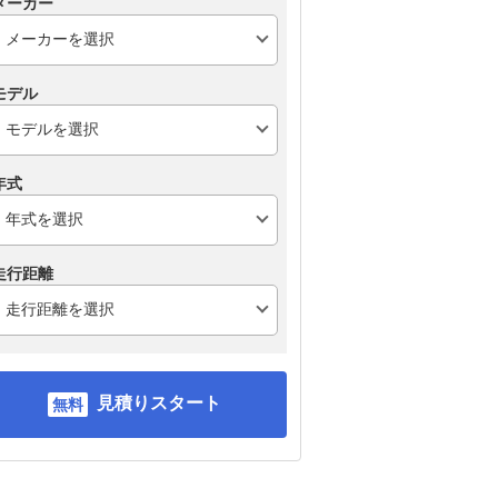
メーカー
モデル
年式
走行距離
見積りスタート