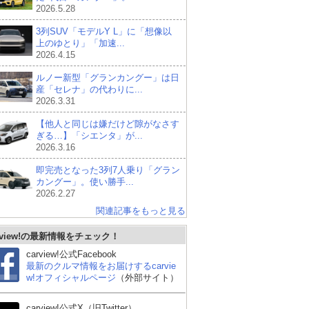
2026.5.28
3列SUV「モデルY L」に「想像以
上のゆとり」「加速...
2026.4.15
ルノー新型「グランカングー」は日
産「セレナ」の代わりに...
2026.3.31
【他人と同じは嫌だけど隙がなさす
ぎる…】「シエンタ」が...
2026.3.16
即完売となった3列7人乗り「グラン
カングー」。使い勝手...
2026.2.27
関連記事をもっと見る
rview!の最新情報をチェック！
carview!公式Facebook
最新のクルマ情報をお届けするcarvie
w!オフィシャルページ
（外部サイト）
carview!公式X（旧Twitter）