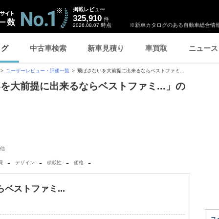
掲載レビュー
325,910
件
時点
※新車カタログのある自動車総合情報
2026.08.07
ログ
中古車検索
新車見積り
車買取
ニュース
ユーザーレビュー・評価一覧
飛ばさないを大前提に出来るならベストファミ...
を大前提に出来るならベストファミ...」の
他
-
-
-
-
費
デザイン
積載性
価格
ベストファミ...