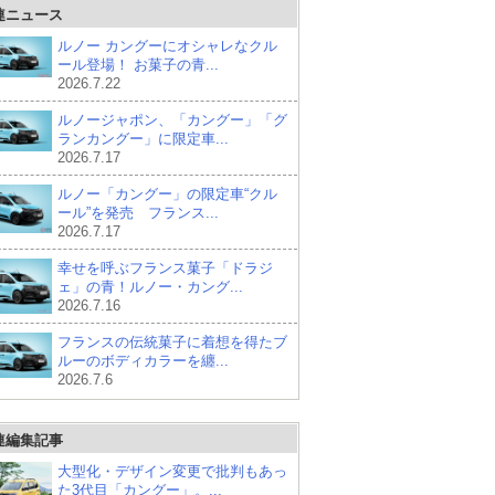
連ニュース
ルノー カングーにオシャレなクル
ール登場！ お菓子の青...
2026.7.22
ルノージャポン、「カングー」「グ
ランカングー」に限定車...
2026.7.17
ルノー「カングー」の限定車“クル
ール”を発売 フランス...
2026.7.17
幸せを呼ぶフランス菓子「ドラジ
ェ」の青！ルノー・カング...
2026.7.16
フランスの伝統菓子に着想を得たブ
ルーのボディカラーを纏...
2026.7.6
連編集記事
大型化・デザイン変更で批判もあっ
た3代目「カングー」。...