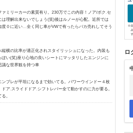
ユ
ァミリーカーの素質有り。230万でこの内容！ノア/ボク.セ
は理解出来ないでしょう(笑)後はルノーが心配。近所では
知度０に近い…全く同じ車がVWで有ったらバカ売れしてそう
※
べ縦横の比率が適正化されスタイリッシュになった。内装も
ロ
ぽい(笑)座り心地の良いシートにマッタリしたエンジンに
思議な世界観を持つ車
エンブレが平坦になるまで効いてる。パワーウインドー４枚
ドア.スライドドア.シフトレバー全て動かすのに力が要る。
てる。