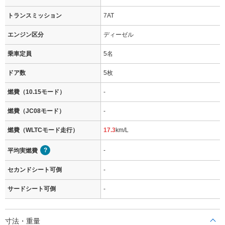
トランスミッション
7AT
エンジン区分
ディーゼル
乗車定員
5名
ドア数
5枚
燃費（10.15モード）
-
燃費（JC08モード）
-
燃費（WLTCモード走行）
17.3
km/L
-
平均実燃費
セカンドシート可倒
-
サードシート可倒
-
寸法・重量