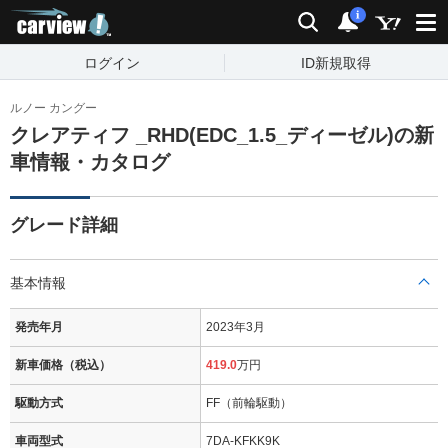
carview!
検索
通知
i
ログイン
ID新規取得
ルノー カングー
クレアティフ _RHD(EDC_1.5_ディーゼル)の新
車情報・カタログ
グレード詳細
基本情報
発売年月
2023年3月
新車価格（税込）
419.0
万円
駆動方式
FF（前輪駆動）
車両型式
7DA-KFKK9K