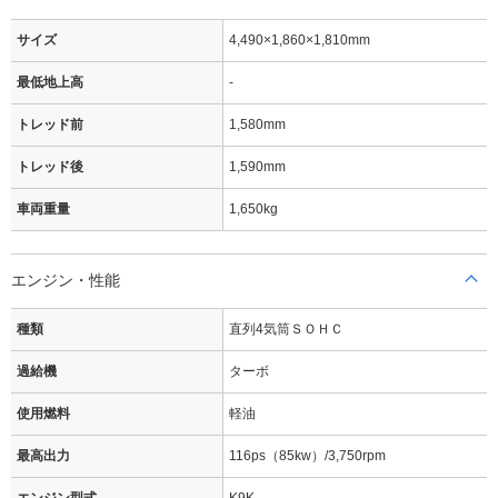
サイズ
4,490×1,860×1,810mm
最低地上高
-
トレッド前
1,580mm
トレッド後
1,590mm
車両重量
1,650kg
エンジン・性能
種類
直列4気筒ＳＯＨＣ
過給機
ターボ
使用燃料
軽油
最高出力
116ps（85kw）/3,750rpm