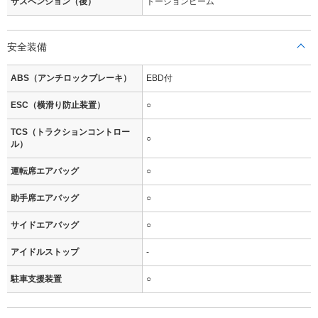
サスペンション（後）
トーションビーム
安全装備
ABS（アンチロックブレーキ）
EBD付
ESC（横滑り防止装置）
○
TCS（トラクションコントロー
○
ル）
運転席エアバッグ
○
助手席エアバッグ
○
サイドエアバッグ
○
アイドルストップ
-
駐車支援装置
○