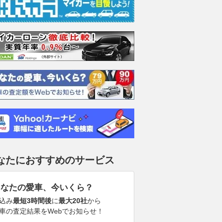
なたにおすすめのサービス
あなたの愛車、今いくら？
込み
最短3時間後
に
最大20社
から
車の査定結果をWebでお知らせ！