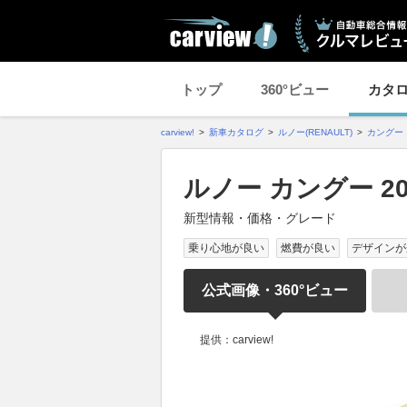
トップ
360°ビュー
カタ
carview!
新車カタログ
ルノー(RENAULT)
カングー
ルノー カングー 2
新型情報・価格・グレード
乗り心地が良い
燃費が良い
デザインが
公式画像・360°ビュー
提供：carview!