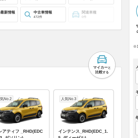
の最新情報
中古車情報
関連車種
472件
0件
※
マイカー
と
比較
する
気No.2
人気No.3
レアティフ _RHD(EDC
インテンス_RHD(EDC_1.
.3_ガソリン)
5_ディーゼル)