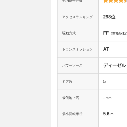
平均総合評価
298位
アクセスランキング
FF
駆動方式
（前輪駆動
AT
トランスミッション
ディーゼル
パワーソース
5
ドア数
-
最低地上高
mm
5.6
最小回転半径
m