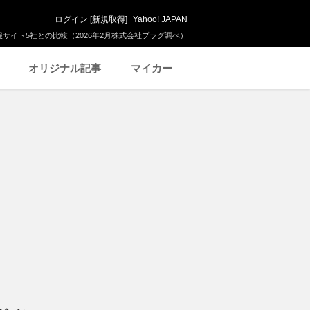
ログイン
[
新規取得
]
Yahoo! JAPAN
サイト5社との比較（2026年2月株式会社プラグ調べ）
オリジナル記事
マイカー