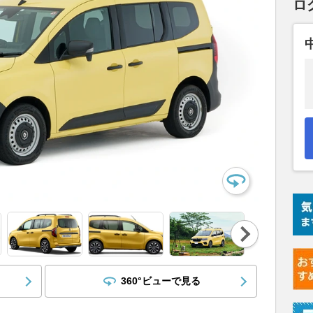
ロ
Nex
t
360°ビューで見る