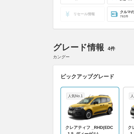
クルマ
リセール情報
792件
グレード情報
4件
カングー
ピックアップグレード
人気No.1
人
クレアティフ _RHD(EDC
ク
_1.5_ディーゼル)
_1