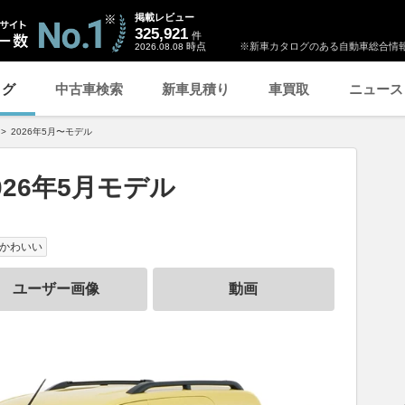
掲載レビュー
325,921
件
時点
※新車カタログのある自動車総合情報
2026.08.08
ログ
中古車検索
新車見積り
車買取
ニュース
2026年5月〜モデル
026年5月モデル
かわいい
ユーザー画像
動画