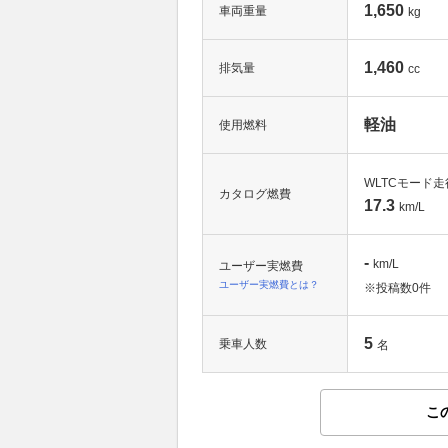
1,650
車両重量
kg
1,460
排気量
cc
軽油
使用燃料
WLTCモード走
カタログ燃費
17.3
km/L
-
km/L
ユーザー実燃費
ユーザー実燃費とは？
※投稿数
0件
5
乗車人数
名
こ