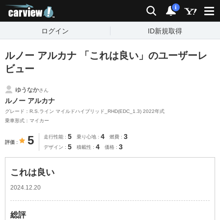
carview!
検索
通知
i
ログイン
ID新規取得
ルノー アルカナ 「これは良い」のユーザーレ
ビュー
ゆうなか
さん
ルノー アルカナ
グレード：R.S.ライン マイルドハイブリッド_RHD(EDC_1.3) 2022年式
乗車形式：マイカー
5
4
3
5
走行性能
乗り心地
燃費
評価
5
4
3
デザイン
積載性
価格
これは良い
2024.12.20
総評