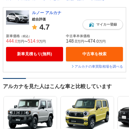
ルノー アルカナ
総合評価
マイカー登録
4.7
新車価格
中古車本体価格
（税込）
444
514
148
474
.0
.9
.0
.0
万円〜
万円
万円〜
万円
新車見積もり(無料)
中古車を検索
アルカナの車買取相場を調べる
アルカナを見た人はこんな車と比較しています