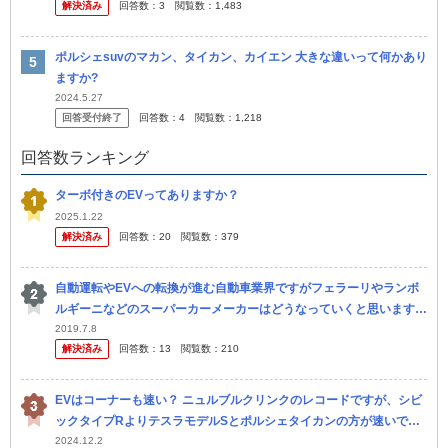
解決済み
回答数：
3
閲覧数：
1,483
ポルシェsuvのマカン、タイカン、カイエン 大きな違いって何かあり
ますか?
2024.5.27
回答受付終了
回答数：
4
閲覧数：
1,218
回答数ランキング
ターボ付きのEVってありますか？
2025.1.22
解決済み
回答数：
20
閲覧数：
379
自動運転やEVへの転換が進む自動車業界ですがフェラーリやランボ
ルギーニなどのスーパーカーメーカーはどうなっていくと思います
か？
2019.7.8
解決済み
回答数：
13
閲覧数：
210
EVはコーナーも速い？ ニュルブルクリンクのレコードですが、シビ
ックタイプRよりテスラモデルSとポルシェタイカンの方が速いで
す。 NIO・EP9も911 GT3RSやウラカンより速いです。 直線...
2024.12.2