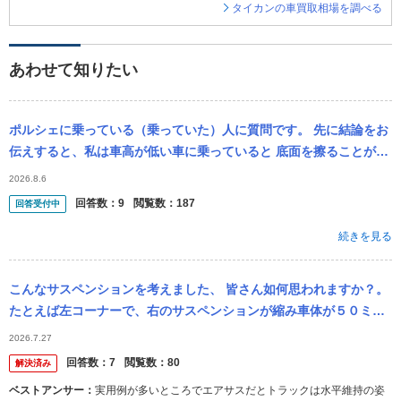
タイカンの車買取相場を調べる
あわせて知りたい
ポルシェに乗っている（乗っていた）人に質問です。 先に結論をお
伝えすると、私は車高が低い車に乗っていると 底面を擦ることがあ
るのですが、これはよくあるのかな？ということです。 縁あって、
2026.8.6
これ...
回答数：
9
閲覧数：
187
回答受付中
続きを見る
こんなサスペンションを考えました、 皆さん如何思われますか？。
たとえば左コーナーで、右のサスペンションが縮み車体が５０ミリ
傾いた時、油圧で瞬時に反応する車高調で５０ミリ車高を上げる機
2026.7.27
能の有るサ...
回答数：
7
閲覧数：
80
解決済み
ベストアンサー：
実用例が多いところでエアサスだとトラックは水平維持の姿