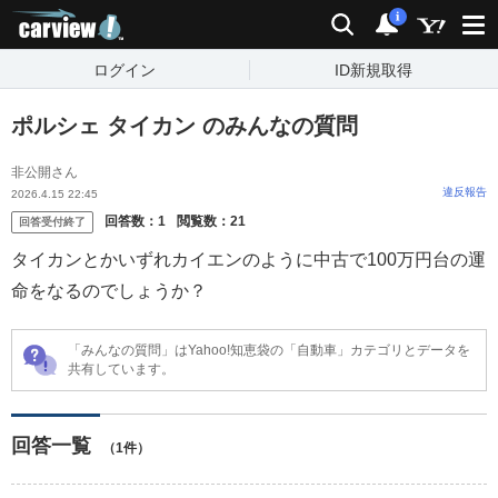
carview!
検索
通知
i
ログイン
ID新規取得
ポルシェ タイカン のみんなの質問
非公開さん
違反報告
2026.4.15 22:45
回答数：
1
閲覧数：
21
回答受付終了
タイカンとかいずれカイエンのように中古で100万円台の運
命をなるのでしょうか？
「みんなの質問」はYahoo!知恵袋の「自動車」カテゴリとデータを
共有しています。
回答一覧
（1件）