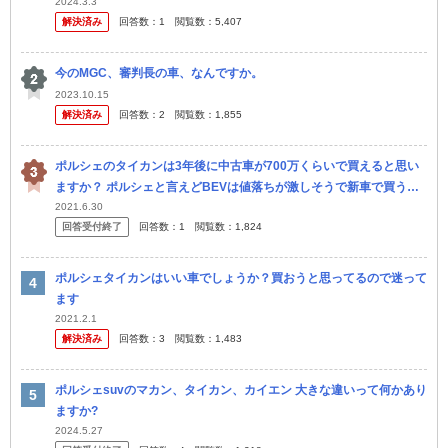
2024.3.3
解決済み
回答数：
1
閲覧数：
5,407
今のMGC、審判長の車、なんですか。
2023.10.15
解決済み
回答数：
2
閲覧数：
1,855
ポルシェのタイカンは3年後に中古車が700万くらいで買えると思い
ますか？ ポルシェと言えどBEVは値落ちが激しそうで新車で買うの
は怖いです。
2021.6.30
回答受付終了
回答数：
1
閲覧数：
1,824
ポルシェタイカンはいい車でしょうか？買おうと思ってるので迷って
ます
2021.2.1
解決済み
回答数：
3
閲覧数：
1,483
ポルシェsuvのマカン、タイカン、カイエン 大きな違いって何かあり
ますか?
2024.5.27