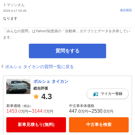
トマソンさん
違反報告
2026.4.17 03:36
なります
「みんなの質問」はYahoo!知恵袋の「自動車」カテゴリとデータを共有してい
ます。
質問をする
ポルシェ タイカンの質問一覧に戻る
ポルシェ タイカン
総合評価
マイカー登録
4.3
新車価格
中古車本体価格
（税込）
1453
3144
447
2530
.0
.0
.0
.0
万円〜
万円
万円〜
万円
新車見積もり(無料)
中古車を検索