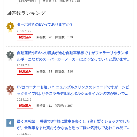
回答受付終了
回答数：
4
閲覧数：
1,218
回答数ランキング
ターボ付きのEVってありますか？
2025.1.22
解決済み
回答数：
20
閲覧数：
379
自動運転やEVへの転換が進む自動車業界ですがフェラーリやランボ
ルギーニなどのスーパーカーメーカーはどうなっていくと思います
か？
2019.7.8
解決済み
回答数：
13
閲覧数：
210
EVはコーナーも速い？ ニュルブルクリンクのレコードですが、シビ
ックタイプRよりテスラモデルSとポルシェタイカンの方が速いで
す。 NIO・EP9も911 GT3RSやウラカンより速いです。 直線...
2024.12.2
解決済み
回答数：
11
閲覧数：
367
緩く車相談！ 災害で3年前に愛車を失くし（泣）暫くショックでした
が、最近車をまた買おうかなぁと思って軽い気持ちであれこれ見てい
ます 色々な車を見ていると、それはそれでいいな、と思うものがあ
2024.5.30