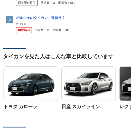
回答受付終了
回答数：
11
閲覧数：
562
って...
ポルシェのタイカン、皆買う？
2019.9.8
解決済み
回答数：
11
閲覧数：
185
タイカンを見た人はこんな車と比較しています
トヨタ カローラ
日産 スカイライン
レク