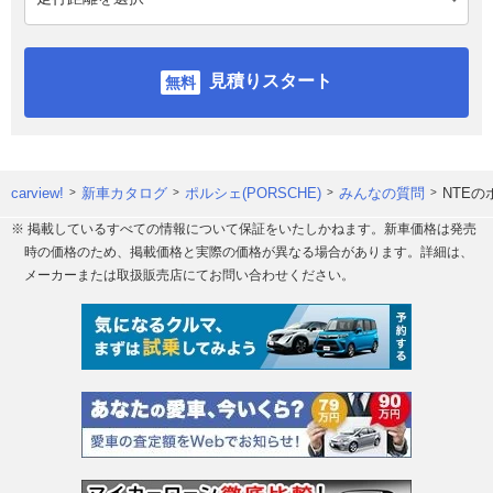
見積りスタート
carview!
新車カタログ
ポルシェ(PORSCHE)
みんなの質問
NTEの
※ 掲載しているすべての情報について保証をいたしかねます。新車価格は発売
時の価格のため、掲載価格と実際の価格が異なる場合があります。詳細は、
メーカーまたは取扱販売店にてお問い合わせください。