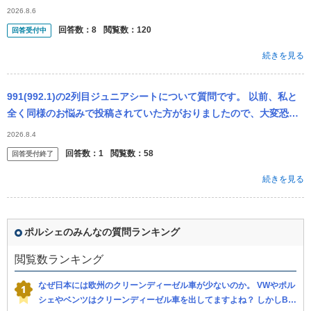
るのですが、これはよくあるのかな？ということです。 縁あって、
2026.8.6
これ...
回答数：
8
閲覧数：
120
回答受付中
続きを見る
991(992.1)の2列目ジュニアシートについて質問です。 以前、私と
全く同様のお悩みで投稿されていた方がおりましたので、大変恐縮
ですがそのまま引用させて頂きます。 よろしくお願いいたします。
2026.8.4
『
回答数：
1
閲覧数：
58
回答受付終了
続きを見る
ポルシェのみんなの質問ランキング
閲覧数ランキング
なぜ日本には欧州のクリーンディーゼル車が少ないのか。 VWやポル
シェやベンツはクリーンディーゼル車を出してますよね？ しかしBM