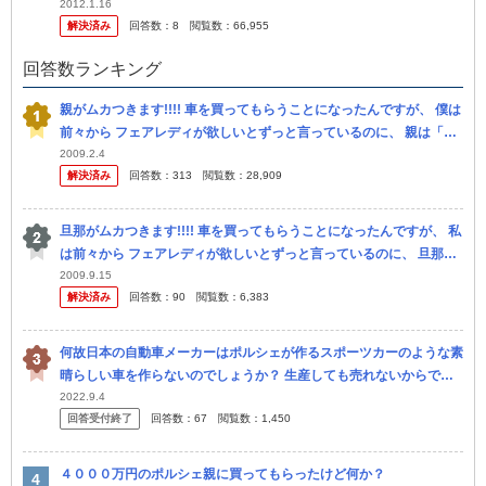
の知識が全然ないのでつっこみ所多いと思いますが大体で知りたいの
2012.1.16
解決済み
回答数：
8
閲覧数：
66,955
で回答願いします
回答数ランキング
親がムカつきます!!!! 車を買ってもらうことになったんですが、 僕は
前々から フェアレディが欲しいとずっと言っているのに、 親は「あ
まり余裕がないから」とかグダグダ言い訳ばっかりして、 軽自動...
2009.2.4
解決済み
回答数：
313
閲覧数：
28,909
旦那がムカつきます!!!! 車を買ってもらうことになったんですが、 私
は前々から フェアレディが欲しいとずっと言っているのに、 旦那は
「あまり余裕がないから」とかグダグダ言い訳ばっかりして、 軽...
2009.9.15
解決済み
回答数：
90
閲覧数：
6,383
何故日本の自動車メーカーはポルシェが作るスポーツカーのような素
晴らしい車を作らないのでしょうか？ 生産しても売れないからでし
ょうか？ 私自身大変お恥ずかしながらポルシェには乗ったことない
2022.9.4
回答受付終了
回答数：
67
閲覧数：
1,450
ですが、...
４０００万円のポルシェ親に買ってもらったけど何か？