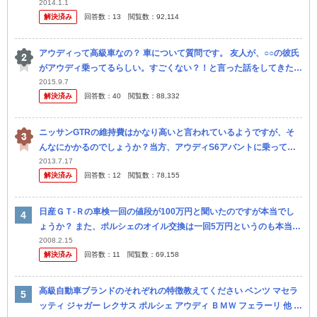
W以外ではあまりクリーンディーゼルを推している感じがしません。
2014.1.1
解決済み
回答数：
13
閲覧数：
92,114
日...
アウディって高級車なの？ 車について質問です。 友人が、○○の彼氏
がアウディ乗ってるらしい。すごくない？！と言った話をしてきたの
ですが、正直車には全然疎くてすごいのかどうかわかりま せん。ポ
2015.9.7
解決済み
回答数：
40
閲覧数：
88,332
ル...
ニッサンGTRの維持費はかなり高いと言われているようですが、そ
んなにかかるのでしょうか？当方、アウディS6アバントに乗ってお
りまが、GTRで言われている程かかる感じは全くしません。他の同
2013.7.17
解決済み
回答数：
12
閲覧数：
78,155
額のポル...
日産ＧＴ-Ｒの車検一回の値段が100万円と聞いたのですが本当でし
ょうか？ また、ポルシェのオイル交換は一回5万円というのも本当で
しょうか？
2008.2.15
解決済み
回答数：
11
閲覧数：
69,158
高級自動車ブランドのそれぞれの特徴教えてください ベンツ マセラ
ッティ ジャガー レクサス ポルシェ アウディ ＢＭＷ フェラーリ 他 車