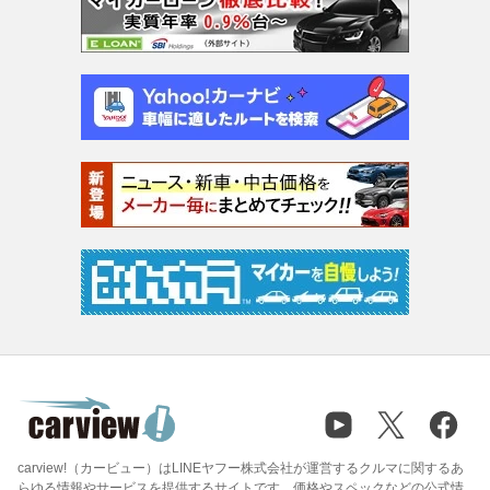
carview!（カービュー）はLINEヤフー株式会社が運営するクルマに関するあ
らゆる情報やサービスを提供するサイトです。価格やスペックなどの公式情