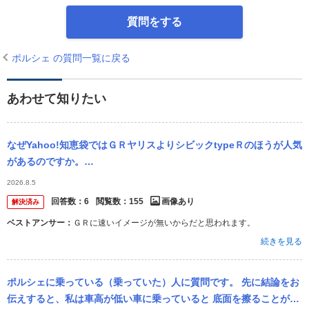
質問をする
ポルシェ の質問一覧に戻る
あわせて知りたい
なぜYahoo!知恵袋ではＧＲヤリスよりシビックtypeＲのほうが人気
があるのですか。
・・・・・・・・・・・・・・・・・・・・・・・・・・・・・・・
2026.8.5
ぶっちゃけ走りの戦闘力ではＧＲ...
回答数：
6
閲覧数：
155
画像あり
解決済み
ベストアンサー：
ＧＲに速いイメージが無いからだと思われます。
続きを見る
ポルシェに乗っている（乗っていた）人に質問です。 先に結論をお
伝えすると、私は車高が低い車に乗っていると 底面を擦ることがあ