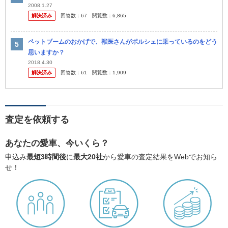
2008.1.27
解決済み
回答数：
67
閲覧数：
6,865
ペットブームのおかげで、獣医さんがポルシェに乗っているのをどう
思いますか？
2018.4.30
解決済み
回答数：
61
閲覧数：
1,909
査定を依頼する
あなたの愛車、今いくら？
申込み
最短3時間後
に
最大20社
から愛車の査定結果をWebでお知ら
せ！