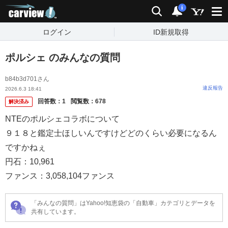
carview!
検索
通知
i
ログイン
ID新規取得
ポルシェ のみんなの質問
b84b3d701さん
違反報告
2026.6.3 18:41
回答数：
1
閲覧数：
678
解決済み
NTEのポルシェコラボについて
９１８と鑑定士ほしいんですけどどのくらい必要になるん
ですかねぇ
円石：10,961
ファンス：3,058,104ファンス
「みんなの質問」はYahoo!知恵袋の「自動車」カテゴリとデータを
共有しています。