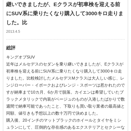
継いできましたが、Eクラスが初車検を迎える前
にSUV系に乗りたくなり購入して3000キロ走りま
した。比
2013.4.5
総評
キングオブSUV
近年はメルセデスのセダンを乗り継いできましたが、Eクラスが
初車検を迎える前にSUV系に乗りたくなり購入して3000キロ走
りました。比較検討したメルセデスMクラスは大人しい感じ、レ
ンジローバー・イボークおよびレンジ・スポーツは惹かれたので
すが納車まで10カ月、6か月で脱落。カイエンは希望していたブ
ラックメタリックで内装がベージュのものが入港したばかりで数
週間で納車可能であったこと、下取りも買い取り業者の最高値と
同額、値引きも予想以上の数十万円で決めました。
購入後、20インチのマットブラックのホイールとタイヤをミシ
ュランにして、圧倒的な存在感のあるエクステリアとセクシーな