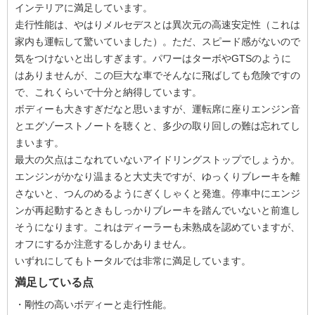
インテリアに満足しています。
走行性能は、やはりメルセデスとは異次元の高速安定性（これは
家内も運転して驚いていました）。ただ、スピード感がないので
気をつけないと出しすぎます。パワーはターボやGTSのように
はありませんが、この巨大な車でそんなに飛ばしても危険ですの
で、これくらいで十分と納得しています。
ボディーも大きすぎだなと思いますが、運転席に座りエンジン音
とエグゾーストノートを聴くと、多少の取り回しの難は忘れてし
まいます。
最大の欠点はこなれていないアイドリングストップでしょうか。
エンジンがかなり温まると大丈夫ですが、ゆっくりブレーキを離
さないと、つんのめるようにぎくしゃくと発進。停車中にエンジ
ンが再起動するときもしっかりブレーキを踏んでいないと前進し
そうになります。これはディーラーも未熟成を認めていますが、
オフにするか注意するしかありません。
いずれにしてもトータルでは非常に満足しています。
満足している点
・剛性の高いボディーと走行性能。