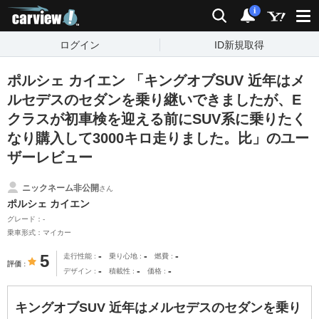
carview!
検索
通知
i
ログイン
ID新規取得
ポルシェ カイエン 「キングオブSUV 近年はメ
ルセデスのセダンを乗り継いできましたが、E
クラスが初車検を迎える前にSUV系に乗りたく
なり購入して3000キロ走りました。比」のユー
ザーレビュー
ニックネーム非公開
さん
ポルシェ カイエン
グレード：-
乗車形式：マイカー
-
-
-
5
走行性能
乗り心地
燃費
評価
-
-
-
デザイン
積載性
価格
キングオブSUV 近年はメルセデスのセダンを乗り