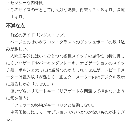
・セクシーな内外観。
・このサイズの車としては良好な燃費。街乗り７～８キロ、高速
１１キロ。
不満な点
・前述のアイドリングストップ。
・ベージュのせいかフロントグラスへのダッシュボードの映り込
みが激しい。
・人間工学的にはいまひとつな各種スイッチの操作性（特に押し
にくいハザードやパーキングブレーキ、ナビゲーションのスイッ
チ類、ポルシェ乗りには当然なのかもしれませんが、スピードメ
ーターは読み取りが難しく、正面タコメーター内のデジタル表示
に頼るしかありません。）
・使いづらいリモートキー（リアゲートを間違って押さないよう
に気を使う）
・ドアミラーの格納がキーロックと連動しない。
・車両価格に比して、オプションでないとつかないものが多すぎ
る。