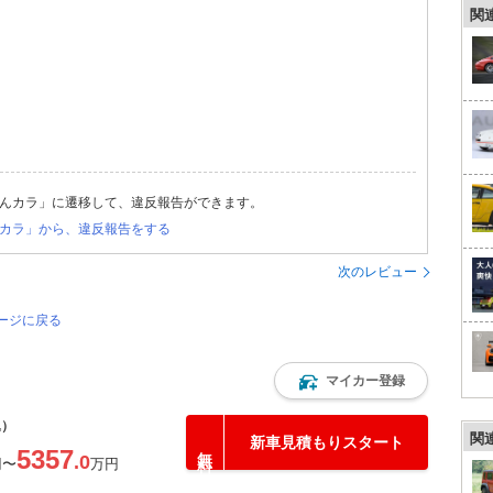
関
んカラ」に遷移して、違反報告ができます。
カラ」から、違反報告をする
次のレビュー
ページに戻る
マイカー登録
込）
関
新車見積もりスタート
5357
.0
円
〜
万円