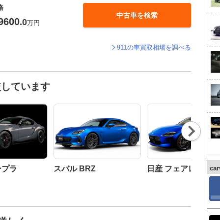
格
中古車を検索
9600
.0
万円
911の車買取相場を調べる
較しています
Nex
t
ープラ
スバル BRZ
日産 フェアレディZ
ca