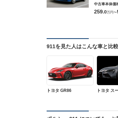
中古車本体価
259
.0
万円
〜
911を見た人はこんな車と比
トヨタ GR86
トヨタ ス