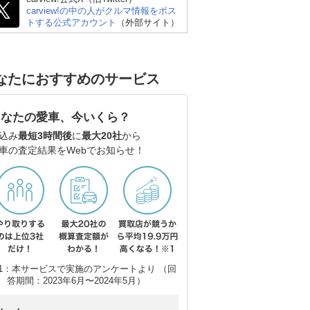
carview!の中の人がクルマ情報をポス
トする公式アカウント
（外部サイト）
なたにおすすめのサービス
あなたの愛車、今いくら？
込み
最短3時間後
に
最大20社
から
車の査定結果をWebでお知らせ！
1：本サービスで実施のアンケートより （回
答期間：2023年6月〜2024年5月）