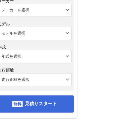
メーカー
モデル
年式
走行距離
見積りスタート