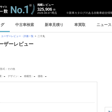
掲載レビュー
325,906
件
時点
※新車カタログのある自動車総合情報
2026.08.07
ログ
中古車検索
新車見積り
車買取
ニュース
ユーザーレビュー・評価一覧
二十丸
ユーザーレビュー
形式：その他
-
-
-
-
費
デザイン
積載性
価格