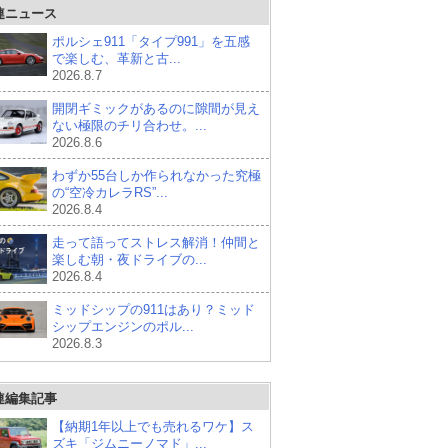
連ニュース
ポルシェ911「タイプ991」を五感
で楽しむ、革新と古...
2026.8.7
開閉ギミックがあるのに隙間が見え
ない極限のチリ合わせ。...
2026.8.6
わずか55台しか作られなかった究極
の“空冷カレラRS”...
2026.8.4
走って語ってストレス解消！仲間と
楽しむ朝・夜ドライブの...
2026.8.4
ミッドシップの911はあり？ミッド
シップエンジンのポル...
2026.8.3
連編集記事
【納期1年以上でも売れるワケ】ス
ズキ「ジムニーノマド」...