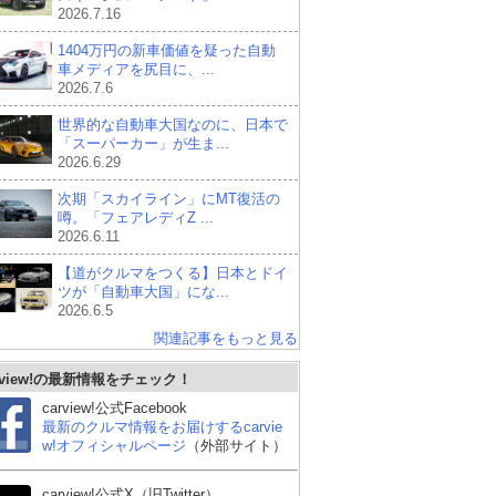
2026.7.16
1404万円の新車価値を疑った自動
車メディアを尻目に、...
2026.7.6
世界的な自動車大国なのに、日本で
「スーパーカー」が生ま...
2026.6.29
次期「スカイライン」にMT復活の
噂。「フェアレディZ ...
2026.6.11
【道がクルマをつくる】日本とドイ
ツが「自動車大国」にな...
2026.6.5
関連記事をもっと見る
rview!の最新情報をチェック！
ホンダ プレリュード
シボレー コルベット ク
レク
ーペ
carview!公式Facebook
最新のクルマ情報をお届けするcarvie
w!オフィシャルページ
（外部サイト）
carview!公式X（旧Twitter）