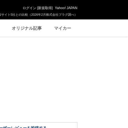
ログイン
[
新規取得
]
Yahoo! JAPAN
サイト5社との比較（2026年2月株式会社プラグ調べ）
オリジナル記事
マイカー