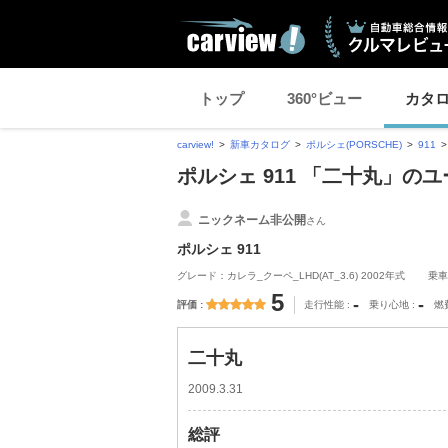
トップ
360°ビュー
カタ
carview!
新車カタログ
ポルシェ(PORSCHE)
911
ポルシェ 911 「二十丸」の
ニックネーム非公開
さん
ポルシェ 911
グレード：カレラ_クーペ_LHD(AT_3.6) 2002年式
乗車
5
-
-
評価
走行性能
乗り心地
燃
二十丸
2009.3.31
総評