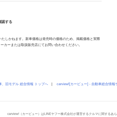
を確認する
いたしかねます。新車価格は発売時の価格のため、掲載価格と実際
メーカーまたは取扱販売店にてお問い合わせください。
車、旧モデル 総合情報 トップへ
|
carview![カービュー] - 自動車総合
carview!（カービュー）はLINEヤフー株式会社が運営するクルマに関す