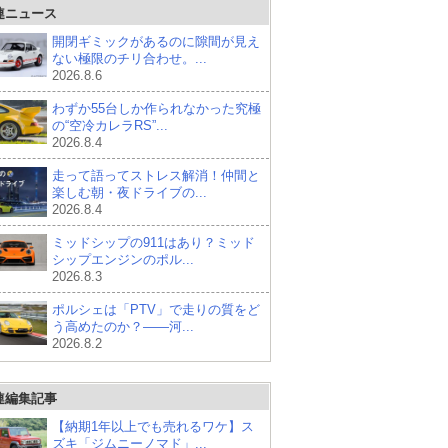
連ニュース
開閉ギミックがあるのに隙間が見え
ない極限のチリ合わせ。...
2026.8.6
わずか55台しか作られなかった究極
の“空冷カレラRS”...
2026.8.4
走って語ってストレス解消！仲間と
楽しむ朝・夜ドライブの...
2026.8.4
ミッドシップの911はあり？ミッド
シップエンジンのポル...
2026.8.3
ポルシェは「PTV」で走りの質をど
う高めたのか？——河...
2026.8.2
連編集記事
【納期1年以上でも売れるワケ】ス
ズキ「ジムニーノマド」...