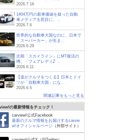
2026.7.16
1404万円の新車価値を疑った自動
車メディアを尻目に、...
2026.7.6
世界的な自動車大国なのに、日本で
「スーパーカー」が生ま...
2026.6.29
次期「スカイライン」にMT復活の
噂。「フェアレディZ ...
2026.6.11
【道がクルマをつくる】日本とドイ
ツが「自動車大国」にな...
2026.6.5
関連記事をもっと見る
rview!の最新情報をチェック！
carview!公式Facebook
最新のクルマ情報をお届けするcarvie
w!オフィシャルページ
（外部サイト）
carview!公式X（旧Twitter）