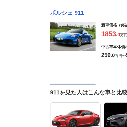
ポルシェ 911
新車価格
（税
1853
.0
万
中古車本体価
259
.0
万円
〜
911を見た人はこんな車と比