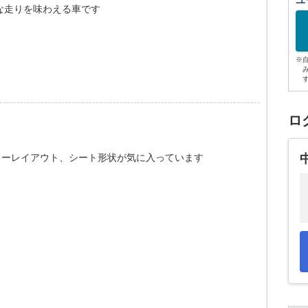
ユ
な走りを味わえる車です
※
ロ
ターレイアウト、シート形状が気に入っています