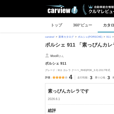
トップ
360°ビュー
カタ
carview!
新車カタログ
ポルシェ(PORSCHE)
911
ポルシェ 911 「素っぴん
MooR
さん
ポルシェ 911
グレード：911 カレラ クーペ_RHD(PDK_3.0) 2017年式
4
3
3
評価
走行性能
乗り心地
素っぴんカレラです
2026.6.1
総評