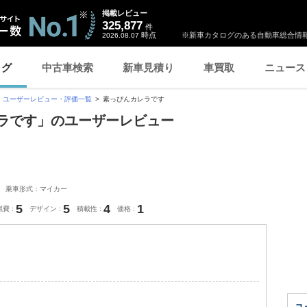
掲載レビュー
325,877
件
時点
※新車カタログのある自動車総合情報
2026.08.07
ログ
中古車検索
新車見積り
車買取
ニュース
ユーザーレビュー・評価一覧
素っぴんカレラです
カレラです」のユーザーレビュー
乗車形式：マイカー
5
5
4
1
燃費
デザイン
積載性
価格