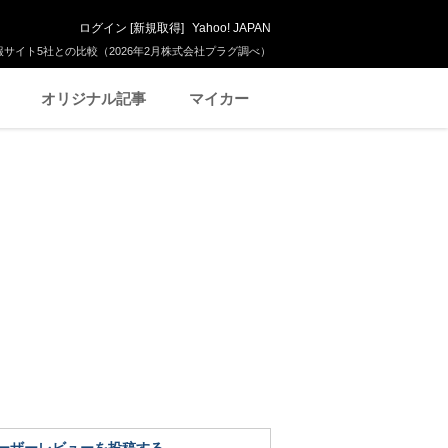
ログイン
[
新規取得
]
Yahoo! JAPAN
サイト5社との比較（2026年2月株式会社プラグ調べ）
オリジナル記事
マイカー