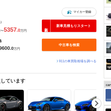
マイカー登録
込）
新車見積もりスタート
5357
.0
円
〜
万円
格
中古車を検索
9600
.0
万円
911の車買取相場を調べる
較しています
ca
Nex
t