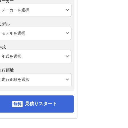
メーカー
モデル
年式
走行距離
見積りスタート