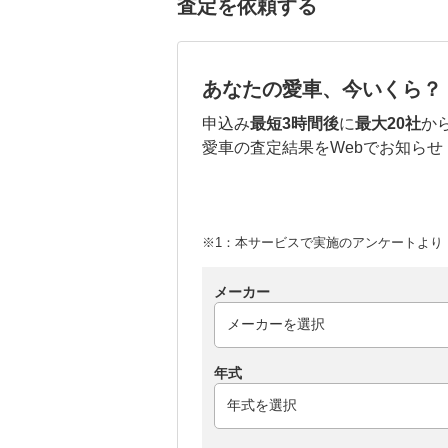
査定を依頼する
あなたの愛車、今いくら？
申込み
最短3時間後
に
最大20社
か
愛車の査定結果をWebでお知らせ
※1：本サービスで実施のアンケートより （
メーカー
年式