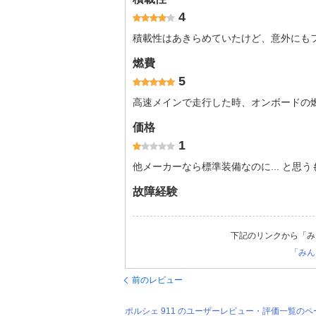
4
積載性はあきらめていたけど、意外にも
燃費
5
高速メインで走行した時、オンボードの燃費
価格
1
他メーカーなら標準装備なのに... と思う
故障経験
下記のリンクから「み
「みん
前のレビュー
ポルシェ 911 のユーザーレビュー・評価一覧の