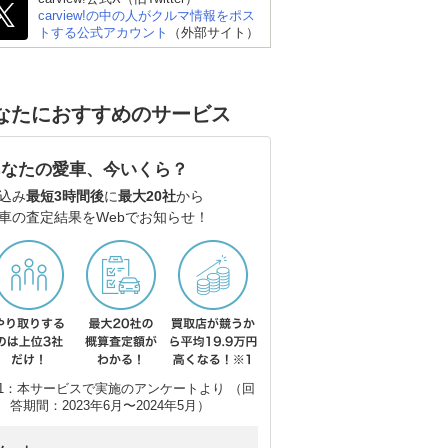
carview!の中の人がクルマ情報をポス
トする公式アカウント
（外部サイト）
ホンダ プレリュード
シボレー コルベット ク
レク
ーペ
なたにおすすめのサービス
あなたの愛車、今いくら？
込み
最短3時間後
に
最大20社
から
車の査定結果をWebでお知らせ！
1：本サービスで実施のアンケートより （回
答期間：2023年6月〜2024年5月）