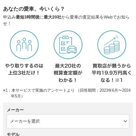
あなたの愛車、今いくら？
申込み
最短3時間後
に
最大20社
から愛車の査定結果をWebでお知ら
せ！
※1：本サービスで実施のアンケートより （回答期間：2023年6月〜2024
年5月）
メーカー
モデル