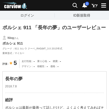
carview!
検索
通知
i
ログイン
ID新規取得
ポルシェ 911 「長年の夢」のユーザーレビュー
Nlog
さん
ポルシェ 911
グレード：911 カレラ クーペ_RHD(MT_3.0 2015年式
乗車形式：マイカー
-
-
-
5
走行性能
乗り心地
燃費
評価
-
-
-
デザイン
積載性
価格
長年の夢
2018.7.8
総評
ポルシェは最新が最善って話しだけど、よくよく考えてみればそ