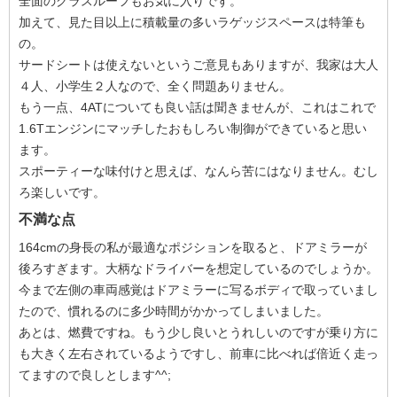
全面のグラスルーフもお気に入りです。
加えて、見た目以上に積載量の多いラゲッジスペースは特筆も
の。
サードシートは使えないというご意見もありますが、我家は大人
４人、小学生２人なので、全く問題ありません。
もう一点、4ATについても良い話は聞きませんが、これはこれで
1.6Tエンジンにマッチしたおもしろい制御ができていると思い
ます。
スポーティーな味付けと思えば、なんら苦にはなりません。むし
ろ楽しいです。
不満な点
164cmの身長の私が最適なポジションを取ると、ドアミラーが
後ろすぎます。大柄なドライバーを想定しているのでしょうか。
今まで左側の車両感覚はドアミラーに写るボディで取っていまし
たので、慣れるのに多少時間がかかってしまいました。
あとは、燃費ですね。もう少し良いとうれしいのですが乗り方に
も大きく左右されているようですし、前車に比べれば倍近く走っ
てますので良しとします^^;