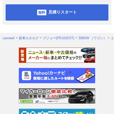
見積りスタート
carview!
新車カタログ
プジョー(PEUGEOT)
308SW （ワゴン）
ユ