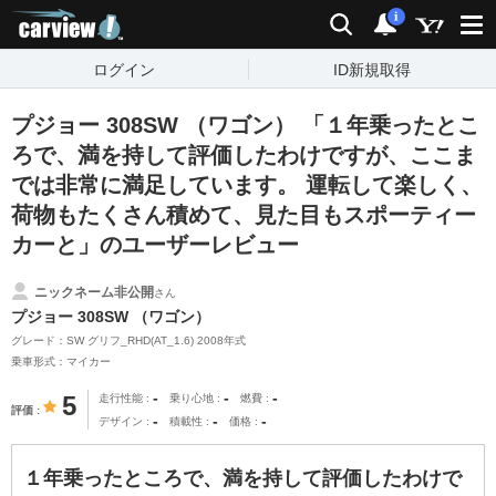
carview!
検索
通知
i
ログイン
ID新規取得
プジョー 308SW （ワゴン） 「１年乗ったとこ
ろで、満を持して評価したわけですが、ここま
では非常に満足しています。 運転して楽しく、
荷物もたくさん積めて、見た目もスポーティー
カーと」のユーザーレビュー
ニックネーム非公開
さん
プジョー 308SW （ワゴン）
グレード：SW グリフ_RHD(AT_1.6) 2008年式
乗車形式：マイカー
-
-
-
5
走行性能
乗り心地
燃費
評価
-
-
-
デザイン
積載性
価格
１年乗ったところで、満を持して評価したわけで