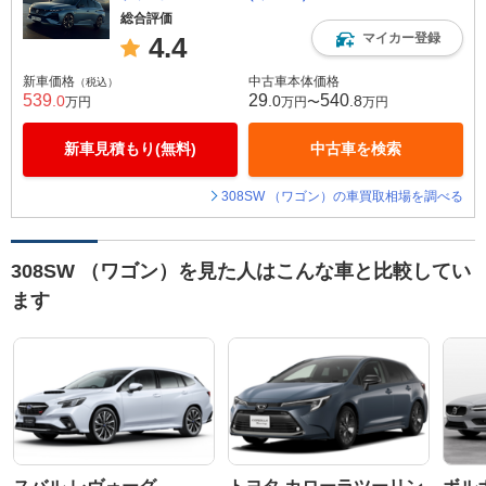
総合評価
マイカー登録
4.4
新車価格
中古車本体価格
（税込）
539
29
540
.0
.0
.8
万円
万円〜
万円
新車見積もり(無料)
中古車を検索
308SW （ワゴン）の車買取相場を調べる
308SW （ワゴン）を見た人はこんな車と比較してい
ます