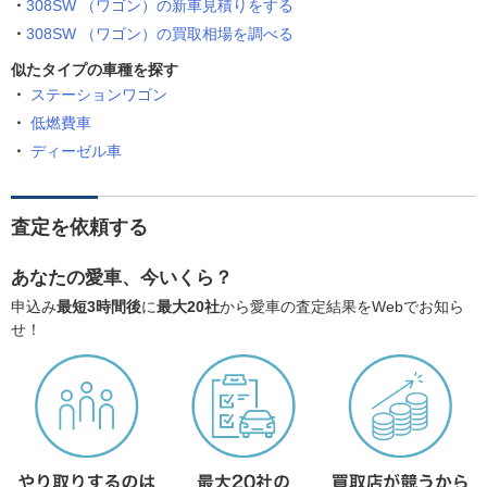
308SW （ワゴン）の新車見積りをする
308SW （ワゴン）の買取相場を調べる
似たタイプの車種を探す
ステーションワゴン
低燃費車
ディーゼル車
査定を依頼する
あなたの愛車、今いくら？
申込み
最短3時間後
に
最大20社
から愛車の査定結果をWebでお知ら
せ！