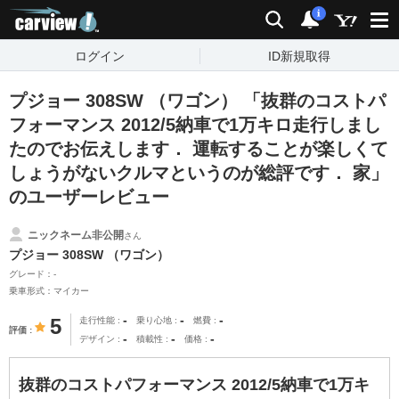
carview!
検索
通知
i
ログイン
ID新規取得
プジョー 308SW （ワゴン） 「抜群のコストパ
フォーマンス 2012/5納車で1万キロ走行しまし
たのでお伝えします． 運転することが楽しくて
しょうがないクルマというのが総評です． 家」
のユーザーレビュー
ニックネーム非公開
さん
プジョー 308SW （ワゴン）
グレード：-
乗車形式：マイカー
-
-
-
5
走行性能
乗り心地
燃費
評価
-
-
-
デザイン
積載性
価格
抜群のコストパフォーマンス 2012/5納車で1万キ