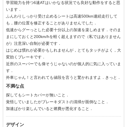
学習能力を持つ6速ATはいかなる状況でも良好な動作をすると思
います．
ふんわりしっかり受け止めるシートは高速500km連続走行して
も，腰の位置を修正することがありませんでした．
低速からグーっとした必要十分以上の加速を楽しめます．そのま
まにしておくと200km/hを軽く超えますので（私ではありません
が）注意深い自制が必要です．
はじめは慣れが必要かもしれませんが，とてもタッチがよく，大
変効くブレーキです．
近所のスーパーでも偉そうじゃないのが個人的に気に入っていま
す．
外車じゃん！と言われても値段を言うと驚かれますよ．きっと．
不満な点
探してもシートカバーが無いこと．
覚悟していましたがブレーキダストの清掃が面倒なこと．
加速ばかり楽しんでいると燃費が悪化すること．
デザイン