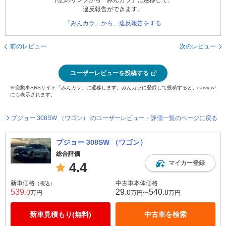
下記のリンクから「みんカラ」に遷移して、
違反報告ができます。
「みんカラ」から、違反報告をする
前のレビュー
次のレビュー
ユーザーレビューを投稿する
※自動車SNSサイト「みんカラ」に遷移します。みんカラに登録して投稿すると、carview!
にも表示されます。
プジョー 308SW （ワゴン） のユーザーレビュー・評価一覧のページに戻る
プジョー 308SW （ワゴン）
総合評価
マイカー登録
4.4
新車価格
中古車本体価格
（税込）
539
29
540
.0
.0
.8
万円
万円〜
万円
新車見積もり(無料)
中古車を検索