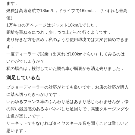
ます．
燃費は高速巡航で18km/L，ドライブで16km/L．（いずれも最高
値）
1万キロのアベレージはジャスト10km/Lでした．
距離を重ねるにつれ，少しづつ上がって行くようです．
走り好きな方を含め，私のような使用環境では大変お勧めできま
す．
一度ディーラーで試乗（出来れば100kmぐらい）してみるのは
いかがでしょうか？
私の場合は，検討していた競合車が脳裏から消え去りました．
満足している点
プジョーディーラーの対応がとても良いです．お店の対応が購入
に踏み切ったきっかけです．
いわゆるフランス車のふんわり感はあまり感じられませんが，懐
の深い湿度感のあるネバネバした足回りで，高速クルージングや
山道が楽しいです．
サーキットでもなければタイヤスキール音を聞くことは難しいと
思います．