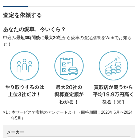
査定を依頼する
あなたの愛車、今いくら？
申込み
最短3時間後
に
最大20社
から愛車の査定結果をWebでお知ら
せ！
※1：本サービスで実施のアンケートより （回答期間：2023年6月〜2024
年5月）
メーカー