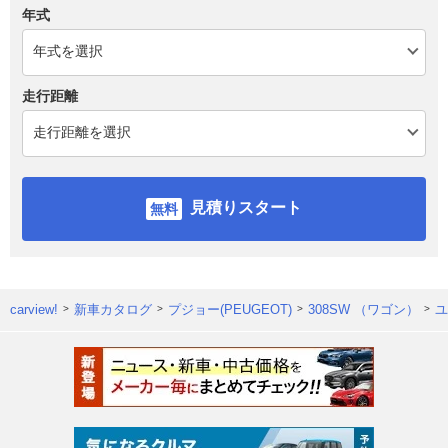
年式
走行距離
見積りスタート
carview!
新車カタログ
プジョー(PEUGEOT)
308SW （ワゴン）
ユ