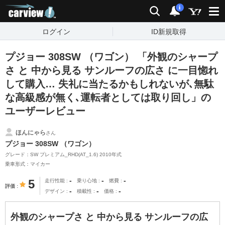
carview!
検索
通知
i
ログイン
ID新規取得
プジョー 308SW （ワゴン） 「外観のシャープ
さ と 中から見る サンルーフの広さ に一目惚れ
して購入… 失礼に当たるかもしれないが､無駄
な高級感が無く､運転者としては取り回し」の
ユーザーレビュー
ほんにゃら
さん
プジョー 308SW （ワゴン）
グレード：SW プレミアム_RHD(AT_1.6) 2010年式
乗車形式：マイカー
-
-
-
5
走行性能
乗り心地
燃費
評価
-
-
-
デザイン
積載性
価格
外観のシャープさ と 中から見る サンルーフの広