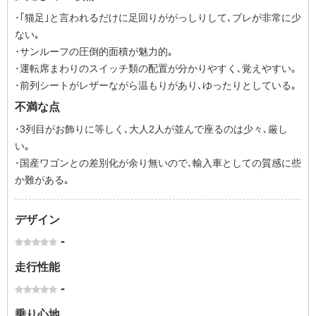
･｢猫足｣と言われるだけに足回りががっしりして､ブレが非常に少
ない｡
･サンルーフの圧倒的面積が魅力的｡
･運転席まわりのスイッチ類の配置が分かりやすく､覚えやすい｡
･前列シートがレザーながら温もりがあり､ゆったりとしている｡
不満な点
･3列目がお飾りに等しく､大人2人が並んで座るのは少々､厳し
い｡
･国産ワゴンとの差別化が余り無いので､輸入車としての質感に些
か難がある｡
デザイン
-
走行性能
-
乗り心地