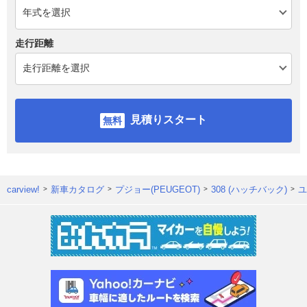
走行距離
見積りスタート
carview!
新車カタログ
プジョー(PEUGEOT)
308 (ハッチバック)
ユ