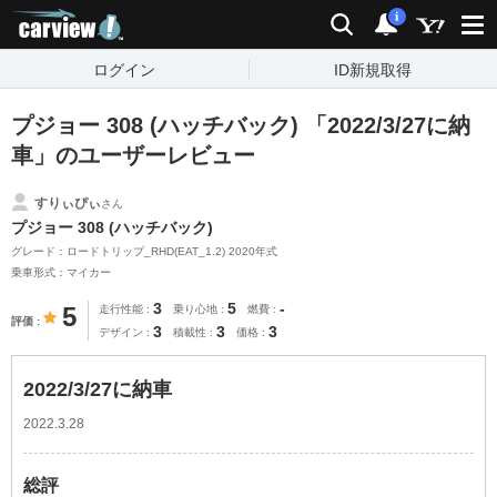
carview!
検索
通知
i
ログイン
ID新規取得
プジョー 308 (ハッチバック) 「2022/3/27に納
車」のユーザーレビュー
すりぃぴぃ
さん
プジョー 308 (ハッチバック)
グレード：ロードトリップ_RHD(EAT_1.2) 2020年式
乗車形式：マイカー
3
5
-
5
走行性能
乗り心地
燃費
評価
3
3
3
デザイン
積載性
価格
2022/3/27に納車
2022.3.28
総評