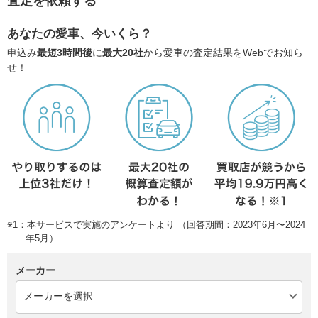
査定を依頼する
あなたの愛車、今いくら？
申込み
最短3時間後
に
最大20社
から愛車の査定結果をWebでお知ら
せ！
※1：本サービスで実施のアンケートより （回答期間：2023年6月〜2024
年5月）
メーカー