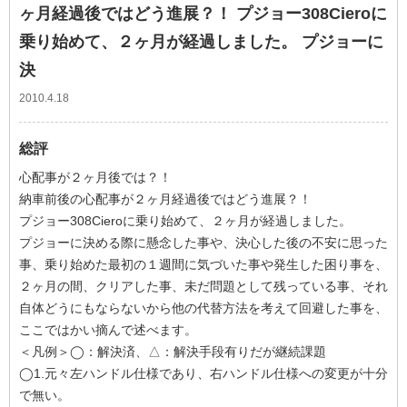
ヶ月経過後ではどう進展？！ プジョー308Cieroに
乗り始めて、２ヶ月が経過しました。 プジョーに
決
2010.4.18
総評
心配事が２ヶ月後では？！
納車前後の心配事が２ヶ月経過後ではどう進展？！
プジョー308Cieroに乗り始めて、２ヶ月が経過しました。
プジョーに決める際に懸念した事や、決心した後の不安に思った
事、乗り始めた最初の１週間に気づいた事や発生した困り事を、
２ヶ月の間、クリアした事、未だ問題として残っている事、それ
自体どうにもならないから他の代替方法を考えて回避した事を、
ここではかい摘んで述べます。
＜凡例＞◯：解決済、△：解決手段有りだが継続課題
◯1.元々左ハンドル仕様であり、右ハンドル仕様への変更が十分
で無い。