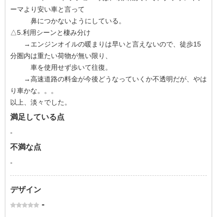
ーマより安い車と言って
鼻につかないようにしている。
△5.利用シーンと棲み分け
→エンジンオイルの暖まりは早いと言えないので、徒歩15
分圏内は重たい荷物が無い限り、
車を使用せず歩いて往復。
→高速道路の料金が今後どうなっていくか不透明だが、やは
り車かな。。。
以上、淡々でした。
満足している点
-
不満な点
-
デザイン
-