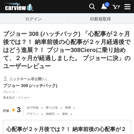
carview!
検索
通知
i
ログイン
ID新規取得
プジョー 308 (ハッチバック) 「心配事が２ヶ月
後では？！ 納車前後の心配事が２ヶ月経過後で
はどう進展？！ プジョー308Cieroに乗り始め
て、２ヶ月が経過しました。 プジョーに決」の
ユーザーレビュー
ニックネーム非公開
さん
プジョー 308 (ハッチバック)
グレード：-
乗車形式：マイカー
-
-
-
3
走行性能
乗り心地
燃費
評価
-
-
-
デザイン
積載性
価格
心配事が２ヶ月後では？！ 納車前後の心配事が２