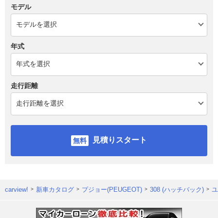
モデル
年式
走行距離
見積りスタート
carview!
新車カタログ
プジョー(PEUGEOT)
308 (ハッチバック)
ユ