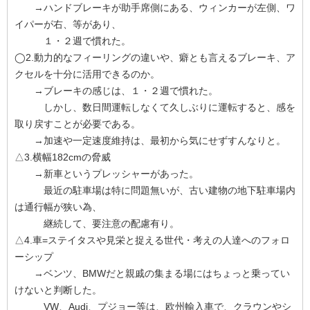
→ハンドブレーキが助手席側にある、ウィンカーが左側、ワ
イパーが右、等があり、
１・２週で慣れた。
◯2.動力的なフィーリングの違いや、癖とも言えるブレーキ、ア
クセルを十分に活用できるのか。
→ブレーキの感じは、１・２週で慣れた。
しかし、数日間運転しなくて久しぶりに運転すると、感を
取り戻すことが必要である。
→加速や一定速度維持は、最初から気にせずすんなりと。
△3.横幅182cmの脅威
→新車というプレッシャーがあった。
最近の駐車場は特に問題無いが、古い建物の地下駐車場内
は通行幅が狭い為、
継続して、要注意の配慮有り。
△4.車=ステイタスや見栄と捉える世代・考えの人達へのフォロ
ーシップ
→ベンツ、BMWだと親戚の集まる場にはちょっと乗ってい
けないと判断した。
VW、Audi、プジョー等は、欧州輸入車で、クラウンやシ