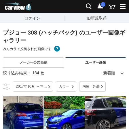
carview!
検索
通知
i
ログイン
ID新規取得
プジョー 308 (ハッチバック) のユーザー画像ギ
ャラリー
みんカラで投稿された画像です
メーカー公式画像
ユーザー画像
絞り込み結果：
134
枚
2017年10月 〜 マイナーチェンジ
カラー
内装・外装