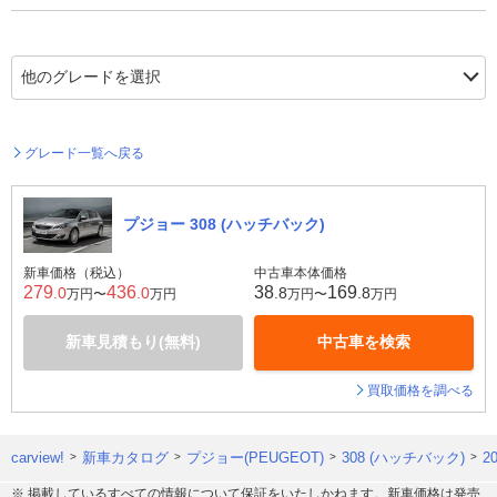
グレード一覧へ戻る
プジョー 308 (ハッチバック)
新車価格（税込）
中古車本体価格
279
436
38
169
.0
.0
.8
.8
万円〜
万円
万円〜
万円
新車見積もり(無料)
中古車を検索
買取価格を調べる
carview!
新車カタログ
プジョー(PEUGEOT)
308 (ハッチバック)
2
※ 掲載しているすべての情報について保証をいたしかねます。新車価格は発売