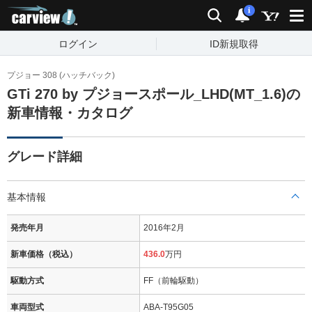
carview!
検索
通知
i
ログイン
ID新規取得
プジョー 308 (ハッチバック)
GTi 270 by プジョースポール_LHD(MT_1.6)の
新車情報・カタログ
グレード詳細
基本情報
発売年月
2016年2月
新車価格（税込）
436.0
万円
駆動方式
FF（前輪駆動）
車両型式
ABA-T95G05