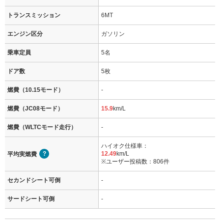
トランスミッション
6MT
エンジン区分
ガソリン
乗車定員
5名
ドア数
5枚
燃費（10.15モード）
-
燃費（JC08モード）
15.9
km/L
燃費（WLTCモード走行）
-
ハイオク仕様車：
12.49
km/L
平均実燃費
※ユーザー投稿数：806件
セカンドシート可倒
-
サードシート可倒
-