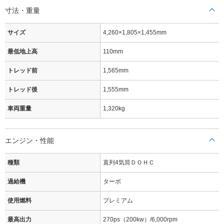
寸法・重量
サイズ
4,260×1,805×1,455mm
最低地上高
110mm
トレッド前
1,565mm
トレッド後
1,555mm
車両重量
1,320kg
エンジン・性能
種類
直列4気筒ＤＯＨＣ
過給機
ターボ
使用燃料
プレミアム
最高出力
270ps（200kw）/6,000rpm