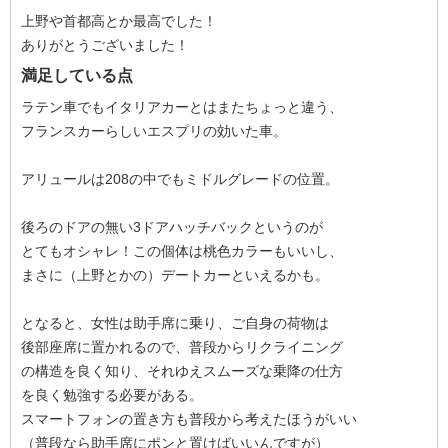
上野や首都高とか最高でした！
ありがとうございました！
満足している点
ラテン車でもイタリアカーとはまたちょっと違う、
フランスカーらしいエスプリの効いた車。
アリュールは208の中でもミドルグレードの位置。
後ろのドアの無い3ドアハッチバックというのが
とてもオシャレ！この個体は桃色カラーもいいし、
まさに（上野とかの）デートカーといえるかも。
となると、女性は助手席に乗り、ご自身の荷物は
後部座席に置かれるので、普段からリクライニング
の構造を良く知り、それゆえスムーズな乗降の仕方
を良く勉強する必要がある。
スマートフォンの置き方も普段から考えたほうがいい
（普段なら助手席にポンと置けばいいんですが）