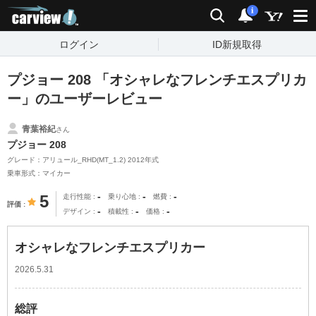
carview!
検索
通知
i
ログイン
ID新規取得
プジョー 208 「オシャレなフレンチエスプリカ
ー」のユーザーレビュー
青葉裕紀
さん
プジョー 208
グレード：アリュール_RHD(MT_1.2) 2012年式
乗車形式：マイカー
-
-
-
5
走行性能
乗り心地
燃費
評価
-
-
-
デザイン
積載性
価格
オシャレなフレンチエスプリカー
2026.5.31
総評