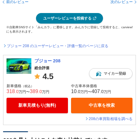
前のレビュー
次のレビュー
ユーザーレビューを投稿する
※自動車SNSサイト「みんカラ」に遷移します。みんカラに登録して投稿すると、carview!
にも表示されます。
プジョー 208 のユーザーレビュー・評価一覧のページに戻る
プジョー 208
総合評価
マイカー登録
4.5
新車価格
中古車本体価格
（税込）
318
389
10
407
.0
.0
.0
.0
万円〜
万円
万円〜
万円
新車見積もり(無料)
中古車を検索
208の車買取相場を調べる