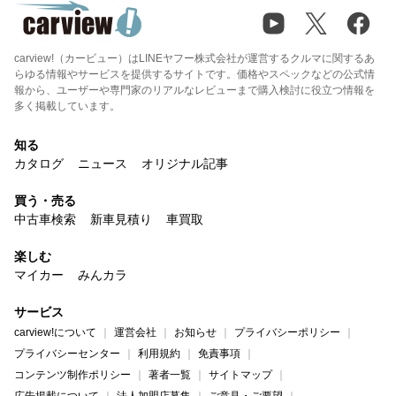
carview!（カービュー）はLINEヤフー株式会社が運営するクルマに関するあ
らゆる情報やサービスを提供するサイトです。価格やスペックなどの公式情
報から、ユーザーや専門家のリアルなレビューまで購入検討に役立つ情報を
多く掲載しています。
知る
カタログ
ニュース
オリジナル記事
買う・売る
中古車検索
新車見積り
車買取
楽しむ
マイカー
みんカラ
サービス
carview!について
運営会社
お知らせ
プライバシーポリシー
プライバシーセンター
利用規約
免責事項
コンテンツ制作ポリシー
著者一覧
サイトマップ
広告掲載について
法人加盟店募集
ご意見・ご要望