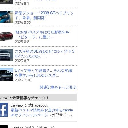
2025.9.1
新型プジョー「2008 GTハイブリッ
ド」登場。新開発...
2025.8.22
“軽さ命”のスズキはなぜ新型SUV
「eビターラ」に重い...
2025.8.8
スズキ初のBEVはなぜ“コンパクトS
UV”だったのか。...
2025.8.7
EVって重くて退屈？…そんな常識
を覆すかもしれないスズ...
2025.7.10
関連記事をもっと見る
rview!の最新情報をチェック！
carview!公式Facebook
最新のクルマ情報をお届けするcarvie
w!オフィシャルページ
（外部サイト）
carview!公式X（旧Twitter）