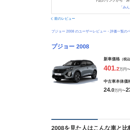
下記のリンクから「み
「みん
前のレビュー
プジョー 2008 のユーザーレビュー・評価一覧の
プジョー 2008
新車価格
（税
401
.2
万円
中古車本体価
24
2
.0
万円
〜
2008を見た人はこんな車と