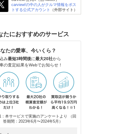
carview!の中の人がクルマ情報をポス
トする公式アカウント
（外部サイト）
なたにおすすめのサービス
スバル フォレスター
トヨタ ハリアーハイブ
ト
あなたの愛車、今いくら？
リッド
込み
最短3時間後
に
最大20社
から
車の査定結果をWebでお知らせ！
1：本サービスで実施のアンケートより （回
答期間：2023年6月〜2024年5月）