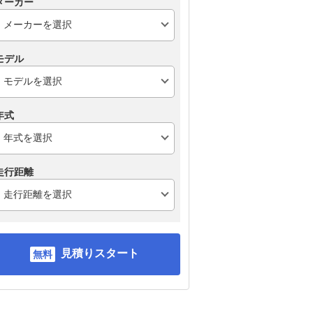
メーカー
モデル
年式
走行距離
見積りスタート