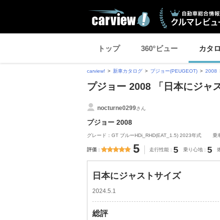
トップ
360°ビュー
カタ
carview!
新車カタログ
プジョー(PEUGEOT)
2008
プジョー 2008 「日本にジ
nocturne0299
さん
プジョー 2008
グレード：GT ブルーHDi_RHD(EAT_1.5) 2023年式
乗
5
5
5
評価
走行性能
乗り心地
日本にジャストサイズ
2024.5.1
総評