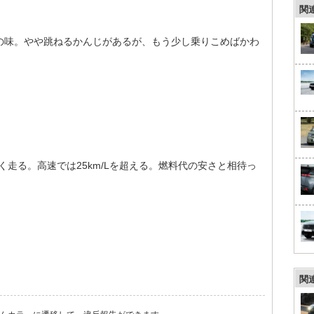
関
の味。やや跳ねるかんじがあるが、もう少し乗りこめばかわ
近く走る。高速では25km/Lを超える。燃料代の安さと相待っ
関