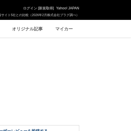
ログイン
[
新規取得
]
Yahoo! JAPAN
サイト5社との比較（2026年2月株式会社プラグ調べ）
オリジナル記事
マイカー