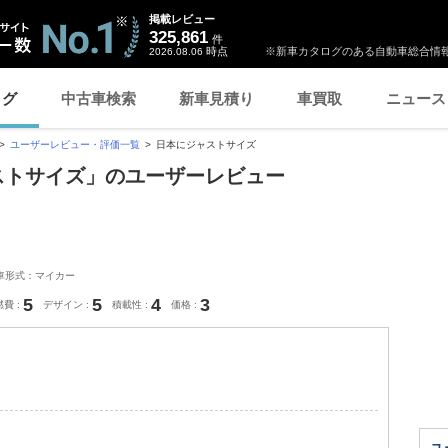
掲載レビュー
325,861
件
時点
※新車カタログのある自動車総合情報
2026.08.06
ログ
中古車検索
新車見積り
車買取
ニュース
ユーザーレビュー・評価一覧
日本にジャストサイズ
ャストサイズ」のユーザーレビュー
車形式：マイカー
5
5
4
3
燃費
デザイン
積載性
価格