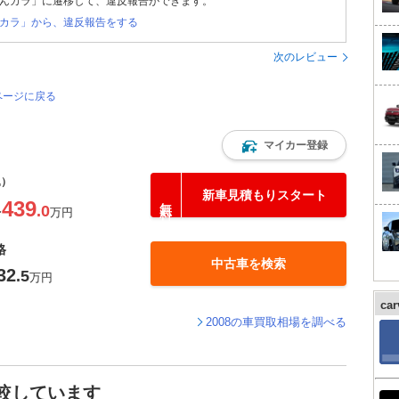
んカラ」に遷移して、違反報告ができます。
カラ」から、違反報告をする
次のレビュー
ページに戻る
マイカー登録
込）
新車見積もりスタート
439
.0
〜
万円
格
中古車を検索
32
.5
万円
ca
2008の車買取相場を調べる
比較しています