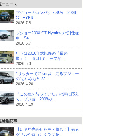
連ニュース
プジョーのコンパクトSUV「2008
GT HYBRI...
2026.7.8
プジョー2008 GT Hybridの特別仕様
車「Se...
2026.5.7
狙うは2016年式以降の「最終
型」！ 3代目キューブな...
2026.5.3
1リッターで21km以上走るプジョー
の“ちいさなSUV...
2026.4.20
「この色を待っていた」の声に応え
て。プジョー2008の...
2026.4.19
連編集記事
【いまや光らせたモノ勝ち！】光る
グリルやロゴにクラブ並...