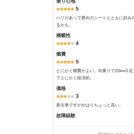
乗り心地
5
ハリがあって硬めのシートとともに好み
るかも。
積載性
4
燃費
5
とにかく燃費がよい。街乗りで20km/L
てとにかく経済的。
価格
3
新古車ですがやはりちょっと高い。
故障経験