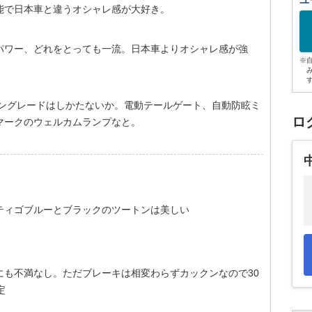
ユ
能で日本車と違うオシャレ感が大好き。
パワー、どれをとっても一流。日本車よりオシャレ感が強
※
ウングレードはしかたないか。電動テールゲート、自動防眩ミ
ロ
マークのウェルカムランプなと。
ティゴブルーとブラックのツートンは美しい
にも不満なし。ただブレーキは相変わらずカックンなので30
定