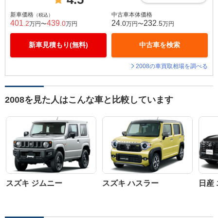
新車価格
中古車本体価格
（税込）
401
439
24
232
.2
.0
.0
.5
万円〜
万円
万円〜
万円
新車見積もり(無料)
中古車を検索
2008の車買取相場を調べる
2008を見た人はこんな車と比較しています
スズキ ジムニー
スズキ ハスラー
日産