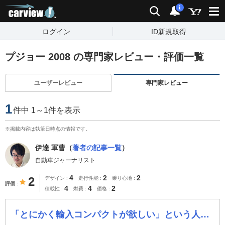
carview!
検索
通知
i
ログイン
ID新規取得
プジョー 2008 の専門家レビュー・評価一覧
ユーザーレビュー
専門家レビュー
1
件中 1～1件を表示
※掲載内容は執筆日時点の情報です。
伊達 軍曹（
著者の記事一覧
）
自動車ジャーナリスト
4
2
2
2
デザイン
走行性能
乗り心地
評価
4
4
2
積載性
燃費
価格
「とにかく輸入コンパクトが欲しい」という人なら買ってもOKだが