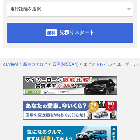
見積りスタート
carview!
新車カタログ
日産(NISSAN)
エクストレイル
ユーザーレ