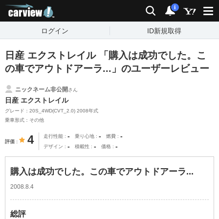
carview!
検索
通知
i
ログイン
ID新規取得
日産 エクストレイル 「購入は成功でした。こ
の車でアウトドアーラ...」のユーザーレビュー
ニックネーム非公開
さん
日産 エクストレイル
グレード：20S_4WD(CVT_2.0) 2008年式
乗車形式：その他
-
-
-
4
走行性能
乗り心地
燃費
評価
-
-
-
デザイン
積載性
価格
購入は成功でした。この車でアウトドアーラ...
2008.8.4
総評