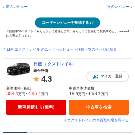
前のレビュー
次のレビュー
ユーザーレビューを投稿する
※自動車SNSサイト「みんカラ」に遷移します。みんカラに登録して投稿すると、carview!
にも表示されます。
日産 エクストレイル のユーザーレビュー・評価一覧のページに戻る
日産 エクストレイル
総合評価
マイカー登録
4.3
新車価格
中古車本体価格
（税込）
384
596
19
668
.3
.2
.9
.7
万円〜
万円
万円〜
万円
新車見積もり(無料)
中古車を検索
エクストレイルの車買取相場を調べる