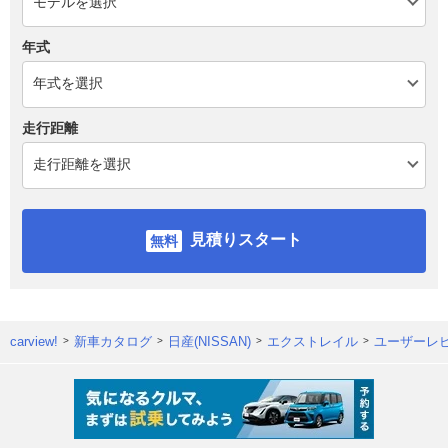
年式
走行距離
見積りスタート
carview!
新車カタログ
日産(NISSAN)
エクストレイル
ユーザーレ