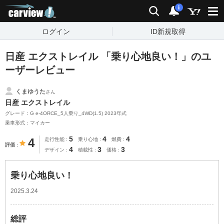
carview!
検索
通知
i
ログイン
ID新規取得
日産 エクストレイル 「乗り心地良い！」のユ
ーザーレビュー
くまゆうた
さん
日産 エクストレイル
グレード：G e-4ORCE_5人乗り_4WD(1.5) 2023年式
乗車形式：マイカー
5
4
4
4
走行性能
乗り心地
燃費
評価
4
3
3
デザイン
積載性
価格
乗り心地良い！
2025.3.24
総評