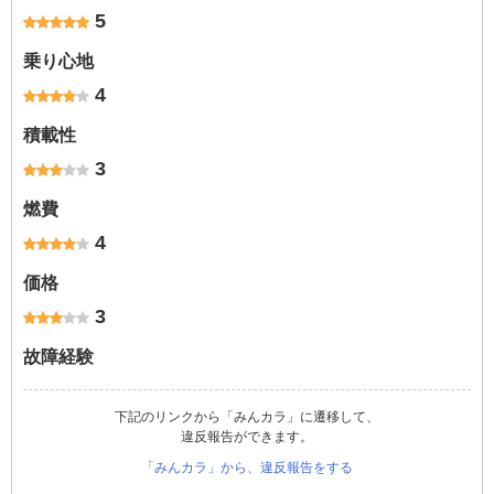
5
乗り心地
4
積載性
3
燃費
4
価格
3
故障経験
下記のリンクから「みんカラ」に遷移して、
違反報告ができます。
「みんカラ」から、違反報告をする