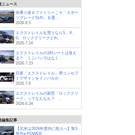
連ニュース
街乗り派＆ファミリーこそ「スポー
ツグレードSUV」を選...
2026.8.5
エクストレイルを買うならS、X、
G、ロッククリークどれ...
2026.7.24
エクストレイルの3列シートは使え
る？ ミニバンではなく...
2026.7.23
日産「エクストレイル」用コンセプ
トデザインをインパルが...
2026.7.8
エクストレイルの新型「ロッククリ
ーク」ってなんなん？ ...
2026.6.24
連編集記事
【北米は2026年度内に投入へ】第3
世代e-POWER...