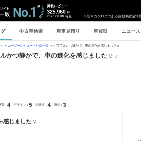
掲載レビュー
325,960
件
時点
※新車カタログのある自動車総合情報
2026.08.08
ログ
中古車検索
新車見積り
車買取
ニュース
ル
ユーザーレビュー・評価一覧
パワフルかつ静かで、車の進化を感じました☺️
フルかつ静かで、車の進化を感じました☺️」
4
5
4
3
燃費
デザイン
積載性
価格
感じました☺️