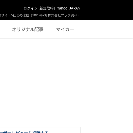
ログイン
[
新規取得
]
Yahoo! JAPAN
サイト5社との比較（2026年2月株式会社プラグ調べ）
オリジナル記事
マイカー