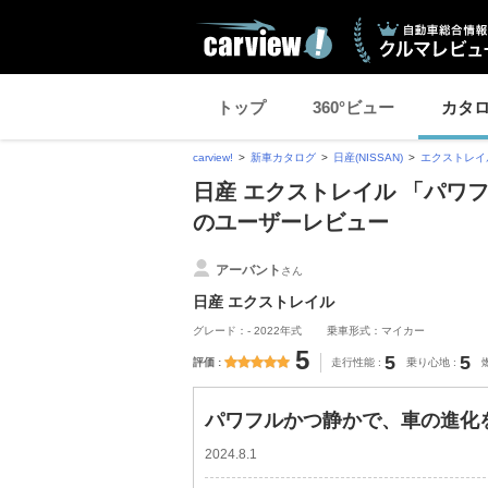
トップ
360°ビュー
カタ
carview!
新車カタログ
日産(NISSAN)
エクストレイ
日産 エクストレイル 「パワ
のユーザーレビュー
アーバント
さん
日産 エクストレイル
グレード：- 2022年式
乗車形式：マイカー
5
5
5
評価
走行性能
乗り心地
パワフルかつ静かで、車の進化を
2024.8.1