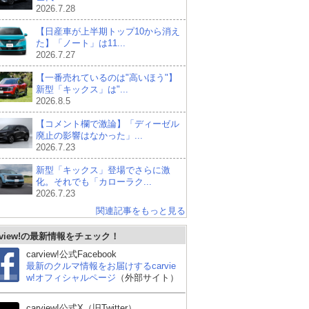
2026.7.28
【日産車が上半期トップ10から消え
た】「ノート」は11...
2026.7.27
【一番売れているのは"高いほう"】
新型「キックス」は"...
2026.8.5
【コメント欄で激論】「ディーゼル
廃止の影響はなかった」...
2026.7.23
新型「キックス」登場でさらに激
化。それでも「カローラク...
2026.7.23
関連記事をもっと見る
rview!の最新情報をチェック！
ーザ
スバル フォレスター
トヨタ ライズ
マツ
carview!公式Facebook
最新のクルマ情報をお届けするcarvie
w!オフィシャルページ
（外部サイト）
carview!公式X（旧Twitter）