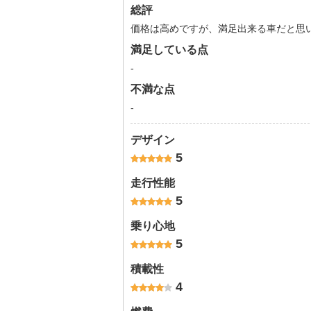
総評
価格は高めですが、満足出来る車だと思
満足している点
-
不満な点
-
デザイン
5
走行性能
5
乗り心地
5
積載性
4