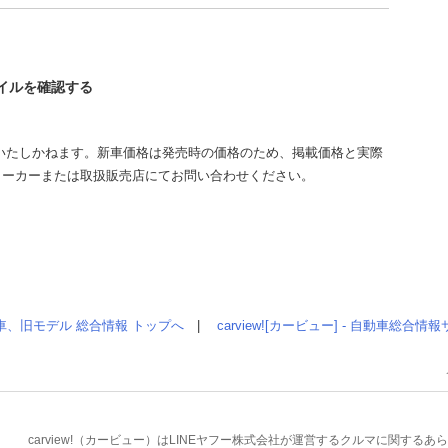
レイルを確認する
いたしかねます。新車価格は発売時の価格のため、掲載価格と実際
メーカーまたは取扱販売店にてお問い合わせください。
車、旧モデル 総合情報 トップへ
|
carview![カービュー] - 自動車総合
carview!（カービュー）はLINEヤフー株式会社が運営するクルマに関す