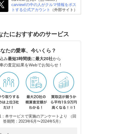
carview!の中の人がクルマ情報をポス
トする公式アカウント
（外部サイト）
なたにおすすめのサービス
あなたの愛車、今いくら？
込み
最短3時間後
に
最大20社
から
車の査定結果をWebでお知らせ！
1：本サービスで実施のアンケートより （回
答期間：2023年6月〜2024年5月）