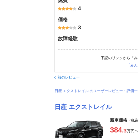
燃費
4
価格
3
故障経験
下記のリンクから「み
「みん
前のレビュー
日産 エクストレイル のユーザーレビュー・評価
日産 エクストレイル
新車価格
（税
384
.3
万円