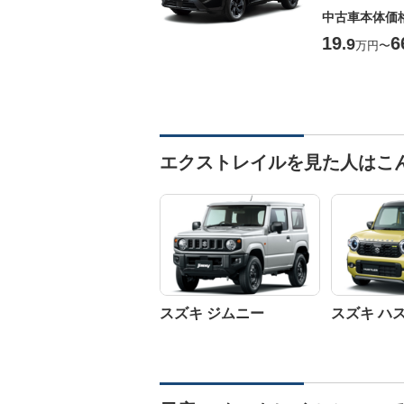
中古車本体価
19
6
.9
万円
〜
エクストレイルを見た人はこ
スズキ ジムニー
スズキ ハ