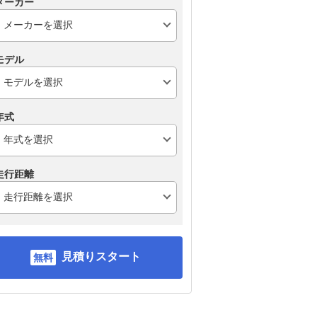
メーカー
モデル
年式
走行距離
見積りスタート