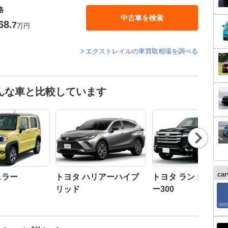
格
中古車を検索
68
.7
万円
エクストレイルの車買取相場を調べる
んな車と比較しています
Nex
t
ca
スラー
トヨタ ハリアーハイブ
トヨタ ランドクル
リッド
ー300