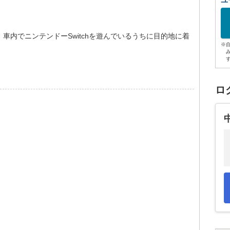
ユ
車内でニンテンドーSwitchを遊んでいるうちに目的地に着
※
ロ