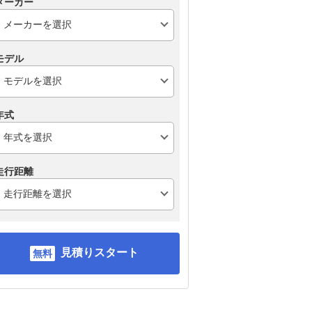
メーカー
モデル
年式
走行距離
見積りスタート