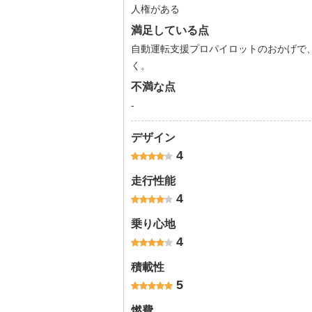
人権がある
満足している点
自動運転支援プロパイロットのおかげで、
く。
不満な点
-
デザイン
4
走行性能
4
乗り心地
4
積載性
5
燃費