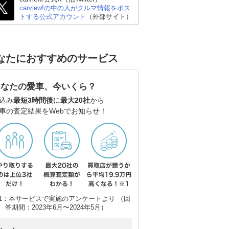
carview!の中の人がクルマ情報をポス
トする公式アカウント
（外部サイト）
なたにおすすめのサービス
あなたの愛車、今いくら？
込み
最短3時間後
に
最大20社
から
車の査定結果をWebでお知らせ！
1：本サービスで実施のアンケートより （回
答期間：2023年6月〜2024年5月）