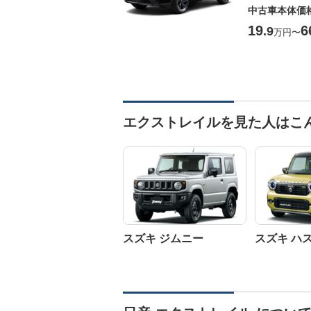
中古車本体価
19
6
.9
万円
〜
エクストレイルを見た人はこ
スズキ ジムニー
スズキ ハ