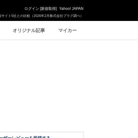
ログイン
[
新規取得
]
Yahoo! JAPAN
サイト5社との比較（2026年2月株式会社プラグ調べ）
オリジナル記事
マイカー