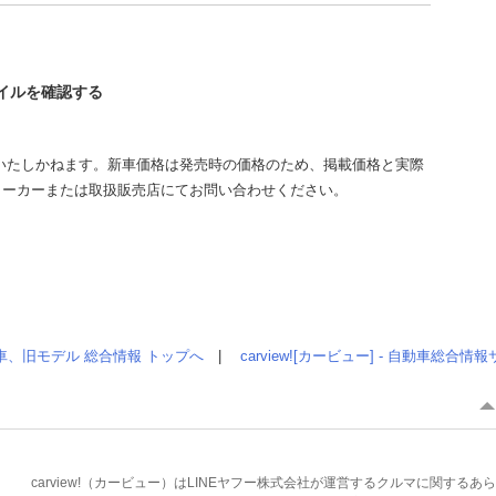
レイルを確認する
いたしかねます。新車価格は発売時の価格のため、掲載価格と実際
メーカーまたは取扱販売店にてお問い合わせください。
車、旧モデル 総合情報 トップへ
|
carview![カービュー] - 自動車総合
carview!（カービュー）はLINEヤフー株式会社が運営するクルマに関す