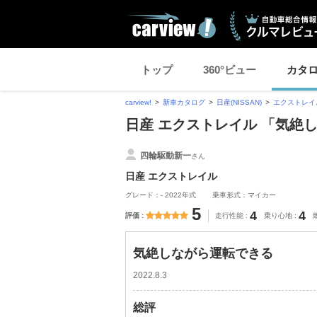
トップ
360°ビュー
カタ
carview!
新車カタログ
日産(NISSAN)
エクストレイ
日産 エクストレイル 「気絶
四輪駆動新一
さん
日産 エクストレイル
グレード：- 2022年式
乗車形式：マイカー
5
4
4
評価
走行性能
乗り心地
気絶しながら運転できる
2022.8.3
総評