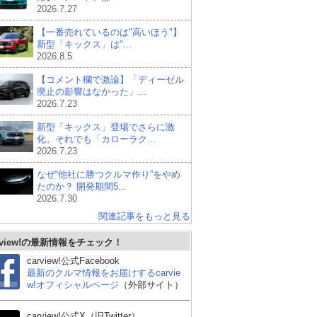
2026.7.27
【一番売れているのは"高いほう"】
新型「キックス」は"...
2026.8.5
【コメント欄で激論】「ディーゼル
廃止の影響はなかった」...
2026.7.23
新型「キックス」登場でさらに激
化。それでも「カローラク...
2026.7.23
なぜ“他社に勝つクルマ作り”をやめ
たのか？ 開発期間5...
2026.7.30
関連記事をもっと見る
rview!の最新情報をチェック！
トヨタ ハリアーハイブ
マツダ CX-5
ト
リッド
ー3
carview!公式Facebook
最新のクルマ情報をお届けするcarvie
w!オフィシャルページ
（外部サイト）
carview!公式X（旧Twitter）