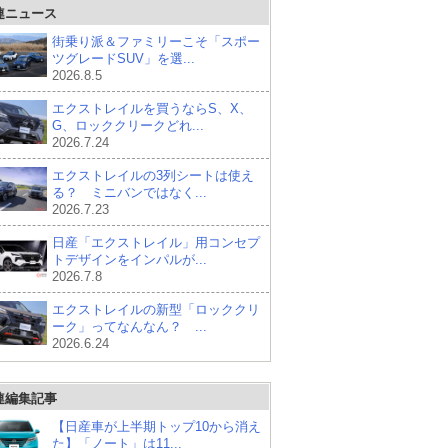
連ニュース
街乗り派＆ファミリーこそ「スポー
ツグレードSUV」を選...
2026.8.5
エクストレイルを買うならS、X、
G、ロッククリークどれ...
2026.7.24
エクストレイルの3列シートは使え
る？ ミニバンではなく...
2026.7.23
日産「エクストレイル」用コンセプ
トデザインをインパルが...
2026.7.8
エクストレイルの新型「ロッククリ
ーク」ってなんなん？ ...
2026.6.24
連編集記事
【日産車が上半期トップ10から消え
た】「ノート」は11...