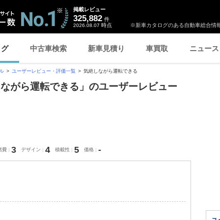
掲載レビュー
325,882
件
時点
※新車カタログのある自動車総合情報
2026.08.07
ログ
中古車検索
新車見積り
車買取
ニュース
ル
ユーザーレビュー・評価一覧
気絶しながら運転できる
しながら運転できる」のユーザーレビュー
3
4
5
-
燃費
デザイン
積載性
価格