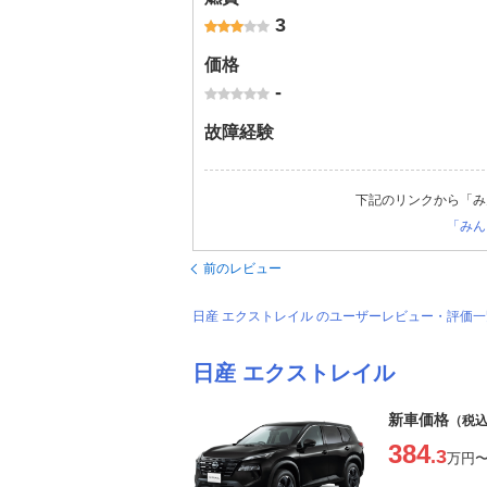
3
価格
-
故障経験
下記のリンクから「み
「みん
前のレビュー
日産 エクストレイル のユーザーレビュー・評価
日産 エクストレイル
新車価格
（税
384
.3
万円