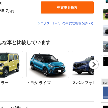
格
中古車を検索
68
.7
万円
エクストレイルの車買取相場を調べる
んな車と比較しています
Nex
t
スラー
トヨタ ライズ
スバル フォレスター
ca