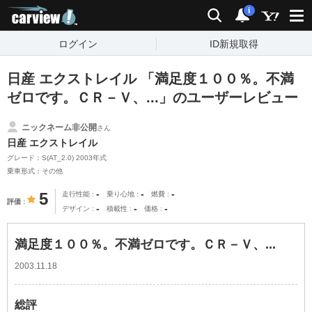
carview!
検索
通知
i
ログイン
ID新規取得
日産 エクストレイル 「満足度１００％。不満
ゼロです。ＣＲ－Ｖ、...」のユーザーレビュー
ニックネーム非公開
さん
日産 エクストレイル
グレード：S(AT_2.0) 2003年式
乗車形式：その他
-
-
-
5
走行性能
乗り心地
燃費
評価
-
-
-
デザイン
積載性
価格
満足度１００％。不満ゼロです。ＣＲ－Ｖ、...
2003.11.18
総評