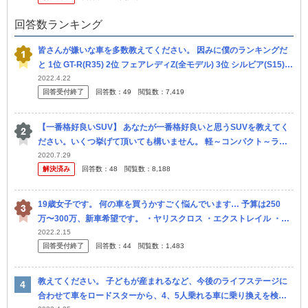
回答数ランキング
皆さんが嫌いな車を多数教えてください。 因みに僕のランキングだ
と 1位 GT-R(R35) 2位 フェアレディZ(全モデル) 3位 シルビア(S15) 4
位 エクストレイル(全モデル) 5位 エ...
2022.4.22
回答受付終了
回答数：
49
閲覧数：
7,419
【一番格好良いSUV】 あなたが一番格好良いと思うSUVを教えてく
ださい。いくつ挙げて頂いても構いません。 軽～コンパクト～ラー
ジサイズ、クロスオーバー、SUVクーペ、ハイパワースポーティー
2020.7.29
解決済み
回答数：
48
閲覧数：
8,188
S...
19歳女子です。 何の車を買うかすごく悩んでいます… 予算は250
万〜300万、新車希望です。 ・ヤリスクロス ・エクストレイル ・ハ
リアー ・ライズ ・ヴェゼル ・C-HR ・CX-5 ...
2022.2.15
回答受付終了
回答数：
44
閲覧数：
1,483
教えてください。 子どもが産まれるなど、今後のライフステージに
合わせて車をロードスターから、4、5人乗れる車に乗り換えを検討