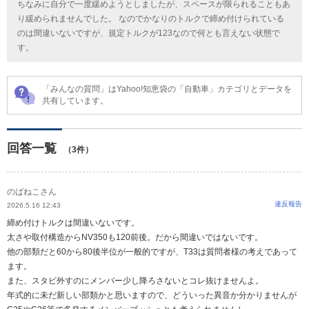
ちなみに自分で一度緩めようとしましたが、スペースが限られることもあ
り緩められませんでした。 なのでかなりのトルクで締め付けられている
のは間違いないですが、規定トルクが123なので何とも言えない状態で
す。
「みんなの質問」はYahoo!知恵袋の「自動車」カテゴリとデータを
共有しています。
回答一覧
（3件）
のばねこさん
違反報告
2026.5.16 12:43
締め付けトルクは間違いないです。
太さや取付構造からNV350も120前後。だから間違いではないです。
他の部類だと60から80後半位が一般的ですが、T33は質問者様の考えであって
ます。
また、スタビ外すのにメンバー少し降ろさないとコレ抜けませんよ。
年式的に未だ新しい部類かと思いますので、どういった異音か分かりませんが