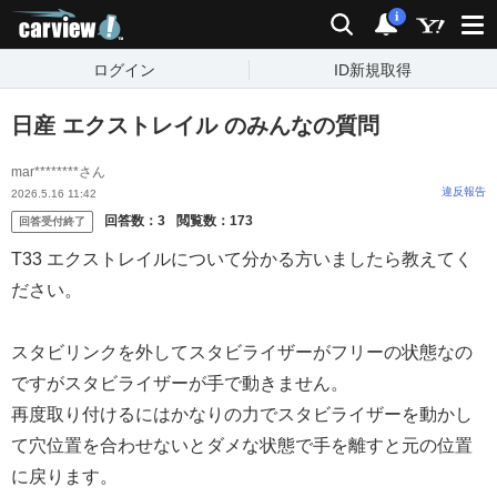
carview!
検索
通知
i
ログイン
ID新規取得
日産 エクストレイル のみんなの質問
mar********さん
違反報告
2026.5.16 11:42
回答数：
3
閲覧数：
173
回答受付終了
T33 エクストレイルについて分かる方いましたら教えてく
ださい。
スタビリンクを外してスタビライザーがフリーの状態なの
ですがスタビライザーが手で動きません。
再度取り付けるにはかなりの力でスタビライザーを動かし
て穴位置を合わせないとダメな状態で手を離すと元の位置
に戻ります。