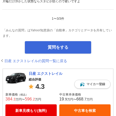
片輪だけ浮かした状態ならスタビが効くので硬いですよ
1
〜
3
/
3
件
「みんなの質問」はYahoo!知恵袋の「自動車」カテゴリとデータを共有してい
ます。
質問をする
日産 エクストレイルの質問一覧に戻る
日産 エクストレイル
総合評価
マイカー登録
4.3
新車価格
中古車本体価格
（税込）
384
596
19
668
.3
.2
.9
.7
万円〜
万円
万円〜
万円
新車見積もり(無料)
中古車を検索