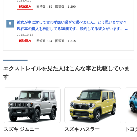
しています。 そこで候補です。 ①ランクルプラド2.7 TX Lパッ...
2023.4.25
解決済み
回答数：
35
閲覧数：
1,290
彼女が車に対して食わず嫌い過ぎて選べません。どう思いますか？
現在車の購入を検討してる30歳です。婚約してる彼女がいます。 彼
女は何かと私に同調する所がありますが、車に関しては食わず嫌い過
2018.10.13
解決済み
回答数：
34
閲覧数：
1,215
ぎて困...
エクストレイルを見た人はこんな車と比較していま
す
スズキ ジムニー
スズキ ハスラー
トヨ