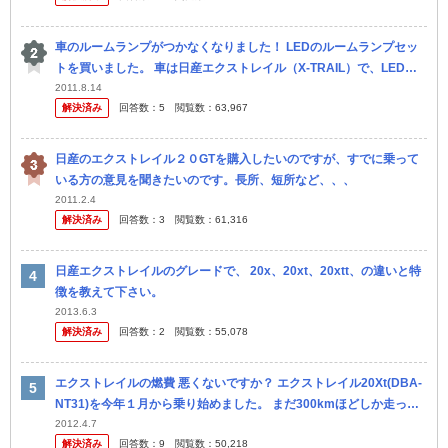
車のルームランプがつかなくなりました！ LEDのルームランプセッ
トを買いました。 車は日産エクストレイル（X-TRAIL）で、LEDの
サイズ等は専用になっているものです。 ルームランプはフロ...
2011.8.14
解決済み
回答数：
5
閲覧数：
63,967
日産のエクストレイル２０GTを購入したいのですが、すでに乗って
いる方の意見を聞きたいのです。長所、短所など、、、
2011.2.4
解決済み
回答数：
3
閲覧数：
61,316
日産エクストレイルのグレードで、 20x、20xt、20xtt、の違いと特
徴を教えて下さい。
2013.6.3
解決済み
回答数：
2
閲覧数：
55,078
エクストレイルの燃費 悪くないですか？ エクストレイル20Xt(DBA-
NT31)を今年１月から乗り始めました。 まだ300kmほどしか走って
いませんが、燃費は６km/lも出ないくらい。 (2W...
2012.4.7
解決済み
回答数：
9
閲覧数：
50,218