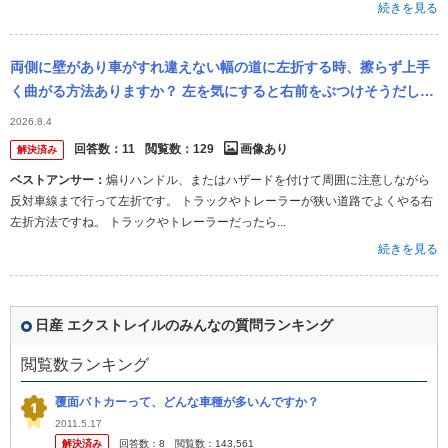
続きを見る
両側に壁があり車がすれ違えない幅の道に左折する時、擦らず上手
く曲がる方法ありますか？ 左を気にすると右前をぶつけそうだし、
右を気にすると左後ろドア付近を擦りそうで。 実際に最近、2年ほ
2026.8.4
ど通ったそ...
回答数：
11
閲覧数：
129
画像あり
解決済み
ベストアンサー：
煽りハンドル、またはハザードを付けて周囲に注意しながら
反対車線まで行って左折です。 トラックやトレーラーが狭い道路でよくやる右
左折方法ですね。 トラックやトレーラーだったら...
続きを見る
日産 エクストレイルのみんなの質問ランキング
閲覧数ランキング
覆面パトカーって、どんな車種が多いんですか？
2011.5.17
解決済み
回答数：
8
閲覧数：
143,561