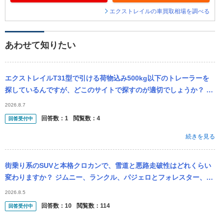
エクストレイルの車買取相場を調べる
あわせて知りたい
エクストレイルT31型で引ける荷物込み500kg以下のトレーラーを
探しているんですが、どこのサイトで探すのが適切でしょうか？ 東
九州在住・積みたいものはタイヤや工具です。
2026.8.7
回答数：
1
閲覧数：
4
回答受付中
続きを見る
街乗り系のSUVと本格クロカンで、雪道と悪路走破性はどれくらい
変わりますか？ ジムニー、ランクル、パジェロとフォレスター、R
AV4、エクストレイル、アウトランダーなど。
2026.8.5
回答数：
10
閲覧数：
114
回答受付中