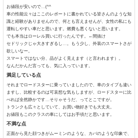
お値段が安いので…(^^ゞ
車の性能云々はここのレポートに書かれている皆さんのような知
識と経験がありませんので、何とも言えませんが、女性の私にも
運転しやすい車だと思います。燃費も悪くないと思います。
でも本当はローレル買いに行ったんです。←間抜け
セドリックじゃ大きすぎるし…。もう少し、外装のスマートさが
欲しいなー。
スマートではない分、品がよく見えます（と言われます）。
なんだかんだ言っても、気に入っています。
満足している点
それまでロードスターに乗っていましたので、車のタイプも違い
ますし、比較するのは可哀想な気もしますが、ロードスターに比
べれば全然静かです…そりゃそうだ、ってとこですが。
トランクも広々としていて、お買い物好きでも大丈夫。
お値段もこのクラスの車にしてはお手頃だと思います。
不満な点
正面から見た顔つきがムーミンのような、カバのような印象で、