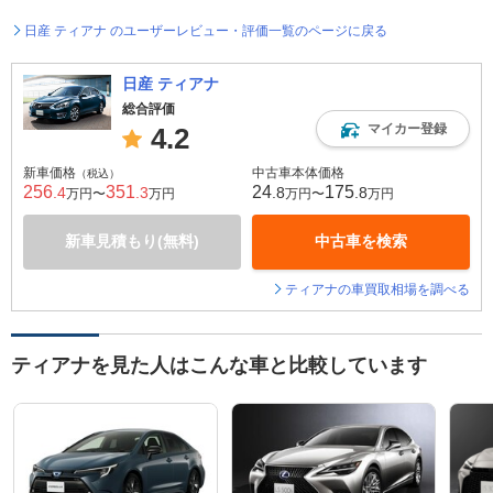
日産 ティアナ のユーザーレビュー・評価一覧のページに戻る
日産 ティアナ
総合評価
マイカー登録
4.2
新車価格
中古車本体価格
（税込）
256
351
24
175
.4
.3
.8
.8
万円〜
万円
万円〜
万円
新車見積もり(無料)
中古車を検索
ティアナの車買取相場を調べる
ティアナを見た人はこんな車と比較しています