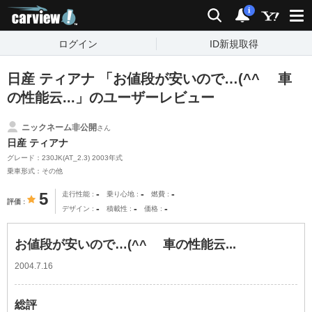
carview!
検索
通知
i
ログイン
ID新規取得
日産 ティアナ 「お値段が安いので…(^^ゞ 車
の性能云...」のユーザーレビュー
ニックネーム非公開
さん
日産 ティアナ
グレード：230JK(AT_2.3) 2003年式
乗車形式：その他
-
-
-
5
走行性能
乗り心地
燃費
評価
-
-
-
デザイン
積載性
価格
お値段が安いので…(^^ゞ 車の性能云...
2004.7.16
総評