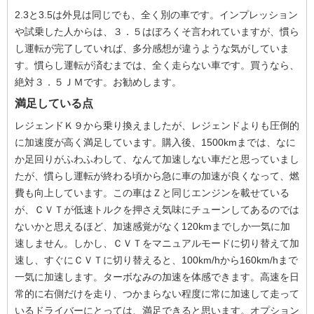
2.3と3.5は外見は同じでも、全く別の車です。インプレッション
や試乗した人からは、３．５はぼろくそ言われていますが、慣ら
し運転が完了していれば、多分感想が違うような気がしていま
す。慣らし運転が済むまでは、全く走らない車です。買うなら、
絶対３．５ＪＭです。お勧めします。
満足している点
レジェンドＫ９から乗り換えましたが、レジェンドよりも圧倒的
に加速度が高く満足しています。購入後、1500kmまでは、なに
か足回りがふわふわして、なんて加速しない車だと思っていまし
たが、慣らし運転が終わる頃から急に車の加速が良くなって、燃
費も向上しています。この車はＺと同じエンジンを載せている
が、ＣＶＴが低速トルクを押さえ気味にチューンしてあるのでは
ないかと思えるほど、加速感覚がなく120kmまでしか一気に加
速しません。しかし、ＣＶＴをマニュアルモードに切り替えて加
速し、すぐにＣＶＴに切り替えると、100km/hから160km/hまで
一気に加速します。ターボなみの加速を体感できます。高速を日
常的に右側だけを走り、つかまらない程度に常に加速して走って
いるドライバーにとっては、満足できると思います。オプション