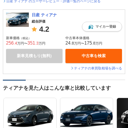
日産 ティアナ のユーザーレビュー・評価一覧のページに戻る
日産 ティアナ
総合評価
マイカー登録
4.2
新車価格
中古車本体価格
（税込）
256
351
24
175
.4
.3
.8
.8
万円〜
万円
万円〜
万円
新車見積もり(無料)
中古車を検索
ティアナの車買取相場を調べる
ティアナを見た人はこんな車と比較しています