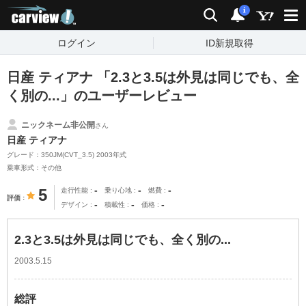
carview!
検索
通知
i
ログイン
ID新規取得
日産 ティアナ 「2.3と3.5は外見は同じでも、全
く別の...」のユーザーレビュー
ニックネーム非公開
さん
日産 ティアナ
グレード：350JM(CVT_3.5) 2003年式
乗車形式：その他
-
-
-
5
走行性能
乗り心地
燃費
評価
-
-
-
デザイン
積載性
価格
2.3と3.5は外見は同じでも、全く別の...
2003.5.15
総評