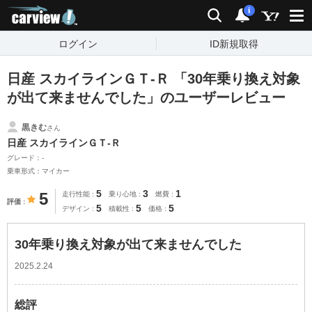
carview!
検索
通知
i
ログイン
ID新規取得
日産 スカイラインＧＴ‐Ｒ 「30年乗り換え対象
が出て来ませんでした」のユーザーレビュー
黒きむ
さん
日産 スカイラインＧＴ‐Ｒ
グレード：-
乗車形式：マイカー
5
3
1
5
走行性能
乗り心地
燃費
評価
5
5
5
デザイン
積載性
価格
30年乗り換え対象が出て来ませんでした
2025.2.24
総評