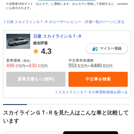
※自動車SNSサイト「みんカラ」に遷移します。みんカラに登録して投稿すると、carview!
にも表示されます。
日産 スカイラインＧＴ‐Ｒ のユーザーレビュー・評価一覧のページに戻る
日産 スカイラインＧＴ‐Ｒ
総合評価
マイカー登録
4.3
新車価格
中古車本体価格
（税込）
499
630
553
6480
.8
.0
.5
.0
万円〜
万円
万円〜
万円
新車見積もり(無料)
中古車を検索
スカイラインＧＴ‐Ｒの車買取相場を調べる
スカイラインＧＴ‐Ｒを見た人はこんな車と比較して
います