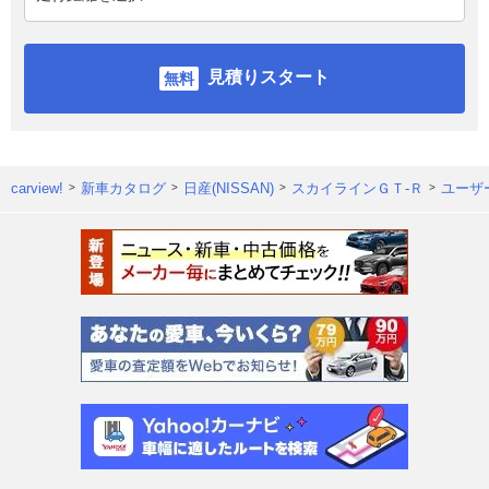
見積りスタート
carview!
新車カタログ
日産(NISSAN)
スカイラインＧＴ‐Ｒ
ユーザ