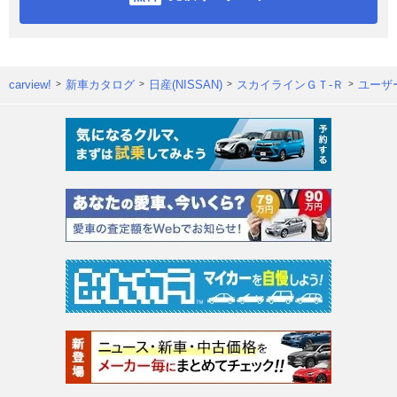
carview!
新車カタログ
日産(NISSAN)
スカイラインＧＴ‐Ｒ
ユーザ