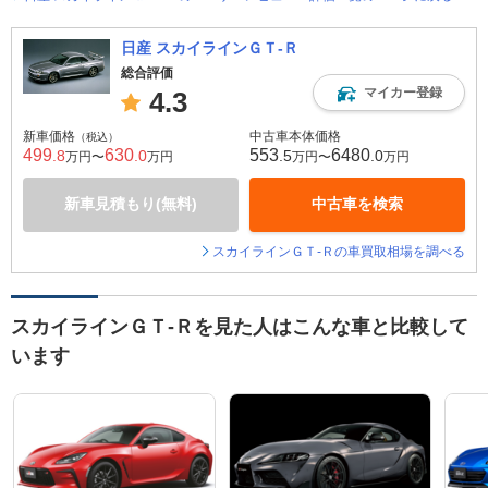
日産 スカイラインＧＴ‐Ｒ
総合評価
マイカー登録
4.3
新車価格
中古車本体価格
（税込）
499
630
553
6480
.8
.0
.5
.0
万円〜
万円
万円〜
万円
新車見積もり(無料)
中古車を検索
スカイラインＧＴ‐Ｒの車買取相場を調べる
スカイラインＧＴ‐Ｒを見た人はこんな車と比較して
います