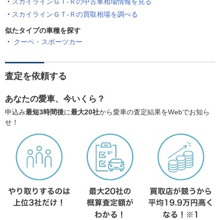
スカイラインＧＴ‐Ｒの中古車相場情報を見る
スカイラインＧＴ‐Ｒの買取相場を調べる
似たタイプの車種を探す
クーペ・スポーツカー
査定を依頼する
あなたの愛車、今いくら？
申込み
最短3時間後
に
最大20社
から愛車の査定結果をWebでお知ら
せ！