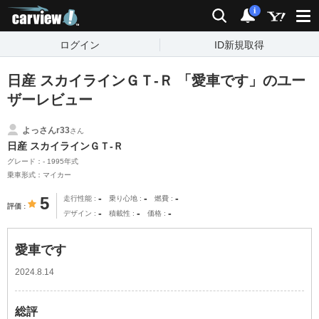
carview!
検索
通知
i
ログイン
ID新規取得
日産 スカイラインＧＴ‐Ｒ 「愛車です」のユー
ザーレビュー
よっさんr33
さん
日産 スカイラインＧＴ‐Ｒ
グレード：- 1995年式
乗車形式：マイカー
-
-
-
5
走行性能
乗り心地
燃費
評価
-
-
-
デザイン
積載性
価格
愛車です
2024.8.14
総評