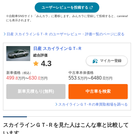
ユーザーレビューを投稿する
※自動車SNSサイト「みんカラ」に遷移します。みんカラに登録して投稿すると、carview!
にも表示されます。
日産 スカイラインＧＴ‐Ｒ のユーザーレビュー・評価一覧のページに戻る
日産 スカイラインＧＴ‐Ｒ
総合評価
マイカー登録
4.3
新車価格
中古車本体価格
（税込）
499
630
553
6480
.8
.0
.5
.0
万円〜
万円
万円〜
万円
新車見積もり(無料)
中古車を検索
スカイラインＧＴ‐Ｒの車買取相場を調べる
スカイラインＧＴ‐Ｒを見た人はこんな車と比較して
います