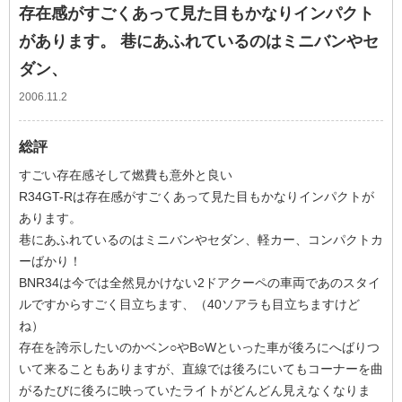
存在感がすごくあって見た目もかなりインパクト
があります。 巷にあふれているのはミニバンやセ
ダン、
2006.11.2
総評
すごい存在感そして燃費も意外と良い
R34GT-Rは存在感がすごくあって見た目もかなりインパクトが
あります。
巷にあふれているのはミニバンやセダン、軽カー、コンパクトカ
ーばかり！
BNR34は今では全然見かけない2ドアクーペの車両であのスタイ
ルですからすごく目立ちます、（40ソアラも目立ちますけど
ね）
存在を誇示したいのかベン○やB○Wといった車が後ろにへばりつ
いて来ることもありますが、直線では後ろにいてもコーナーを曲
がるたびに後ろに映っていたライトがどんどん見えなくなりま