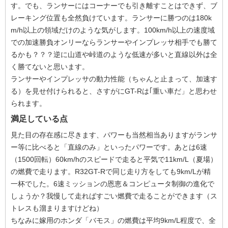
す。でも、ランサーにはコーナーでも引き離すことはできず、ブ
レーキング位置も全然負けています。ランサーに勝つのは180k
m/h以上の領域だけのような気がします。100km/h以上の速度域
での加速勝負オンリーならランサーやインプレッサ相手でも勝て
るかも？？？逆に山道や峠道のような低速が多いと直線以外は全
く勝てないと思います。
ランサーやインプレッサの動力性能（ちゃんと止まって、加速す
る）を見せ付けられると、さすがにGT-Rは｢重い車だ」と思わせ
られます。
満足している点
見た目の存在感に尽きます、パワーも当然相当ありますがランサ
ー等に比べると「直線のみ」といったパワーです。あとは6速
（1500回転）60km/hのスピードで走ると平気で11km/L（夏場）
の燃費で走ります。R32GT-Rで同じ走り方をしても9km/Lが精
一杯でした。6速ミッションの恩恵＆コンピュータ制御の進化で
しょうか？我慢して走ればすごい燃費で走ることができます（ス
トレスも溜まりますけどね）
ちなみに嫁用のホンダ「バモス」の燃費は平均9km/L程度で、全