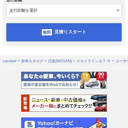
見積りスタート
carview!
新車カタログ
日産(NISSAN)
スカイラインＧＴ‐Ｒ
ユーザ