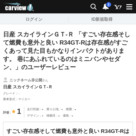
carview!
検索
通知
i
ログイン
ID新規取得
日産 スカイラインＧＴ‐Ｒ 「すごい存在感そし
て燃費も意外と良い R34GT-Rは存在感がすご
くあって見た目もかなりインパクトがありま
す。 巷にあふれているのはミニバンやセダ
ン、」のユーザーレビュー
ニックネーム非公開
さん
日産 スカイラインＧＴ‐Ｒ
グレード：-
乗車形式：マイカー
-
-
-
1
走行性能
乗り心地
燃費
評価
-
-
-
デザイン
積載性
価格
すごい存在感そして燃費も意外と良い R34GT-Rは