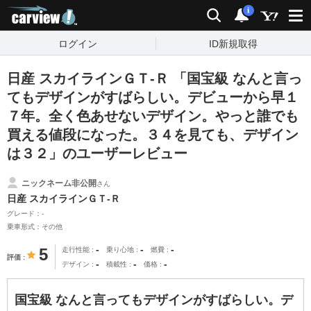
carview!
検索
通知
i
ログイン
ID新規取得
日産 スカイラインＧＴ‐Ｒ 「国宝級 なんと言っ
てもデザインがすばらしい。デビューから早１
７年。全く色あせないデザイン。やっと誰でも
買える値段になった。３４を見ても、デザイン
は３２」のユーザーレビュー
ニックネーム非公開
さん
日産 スカイラインＧＴ‐Ｒ
グレード：-
乗車形式：その他
-
-
-
5
走行性能
乗り心地
燃費
評価
-
-
-
デザイン
積載性
価格
国宝級 なんと言ってもデザインがすばらしい。デ