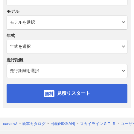
モデル
年式
走行距離
見積りスタート
carview!
新車カタログ
日産(NISSAN)
スカイラインＧＴ‐Ｒ
ユーザ