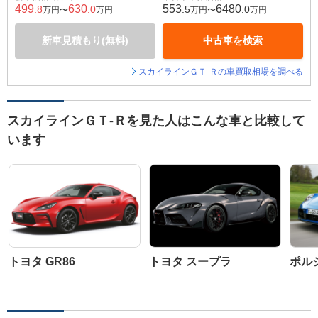
499
630
553
6480
.8
.0
.5
.0
万円〜
万円
万円〜
万円
新車見積もり(無料)
中古車を検索
スカイラインＧＴ‐Ｒの車買取相場を調べる
スカイラインＧＴ‐Ｒを見た人はこんな車と比較して
います
トヨタ GR86
トヨタ スープラ
ポルシ