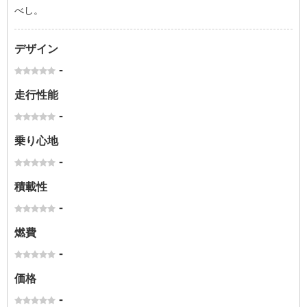
べし。
デザイン
-
走行性能
-
乗り心地
-
積載性
-
燃費
-
価格
-