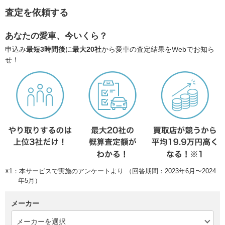
査定を依頼する
あなたの愛車、今いくら？
申込み
最短3時間後
に
最大20社
から愛車の査定結果をWebでお知ら
せ！
※1：本サービスで実施のアンケートより （回答期間：2023年6月〜2024
年5月）
メーカー