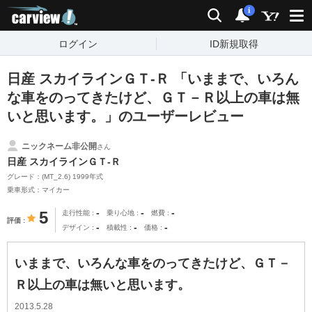
carview!
検索
通知
i
ログイン
ID新規取得
日産 スカイラインＧＴ‐Ｒ 「いままで、いろん
な車をのってきたけど、ＧＴ－Ｒ以上の車は無
いと思います。」のユーザーレビュー
ニックネーム非公開
さん
日産 スカイラインＧＴ‐Ｒ
グレード：(MT_2.6) 1999年式
乗車形式：マイカー
-
-
-
5
走行性能
乗り心地
燃費
評価
-
-
-
デザイン
積載性
価格
いままで、いろんな車をのってきたけど、ＧＴ－
Ｒ以上の車は無いと思います。
2013.5.28