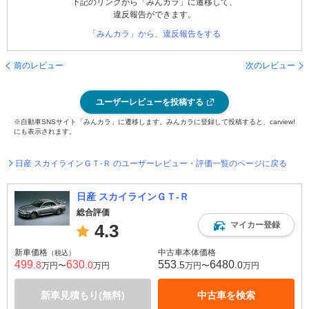
下記のリンクから「みんカラ」に遷移して、
違反報告ができます。
「みんカラ」から、違反報告をする
前のレビュー
次のレビュー
ユーザーレビューを投稿する
※自動車SNSサイト「みんカラ」に遷移します。みんカラに登録して投稿すると、carview!
にも表示されます。
日産 スカイラインＧＴ‐Ｒ のユーザーレビュー・評価一覧のページに戻る
日産 スカイラインＧＴ‐Ｒ
総合評価
マイカー登録
4.3
新車価格
中古車本体価格
（税込）
499
630
553
6480
.8
.0
.5
.0
万円〜
万円
万円〜
万円
新車見積もり(無料)
中古車を検索