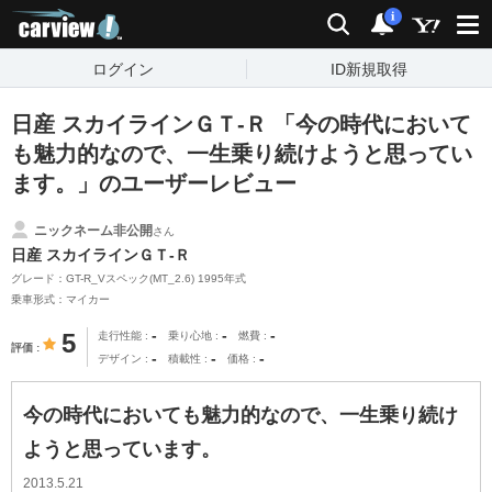
carview!
検索
通知
i
ログイン
ID新規取得
日産 スカイラインＧＴ‐Ｒ 「今の時代において
も魅力的なので、一生乗り続けようと思ってい
ます。」のユーザーレビュー
ニックネーム非公開
さん
日産 スカイラインＧＴ‐Ｒ
グレード：GT-R_Vスペック(MT_2.6) 1995年式
乗車形式：マイカー
-
-
-
5
走行性能
乗り心地
燃費
評価
-
-
-
デザイン
積載性
価格
今の時代においても魅力的なので、一生乗り続け
ようと思っています。
2013.5.21