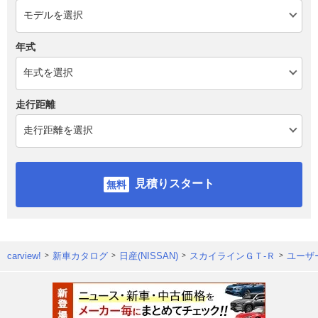
年式
走行距離
見積りスタート
carview!
新車カタログ
日産(NISSAN)
スカイラインＧＴ‐Ｒ
ユーザ