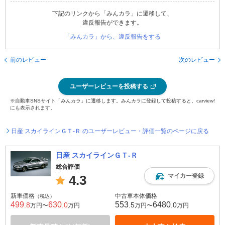
下記のリンクから「みんカラ」に遷移して、
違反報告ができます。
「みんカラ」から、違反報告をする
前のレビュー
次のレビュー
ユーザーレビューを投稿する
※自動車SNSサイト「みんカラ」に遷移します。みんカラに登録して投稿すると、carview!
にも表示されます。
日産 スカイラインＧＴ‐Ｒ のユーザーレビュー・評価一覧のページに戻る
日産 スカイラインＧＴ‐Ｒ
総合評価
マイカー登録
4.3
新車価格
中古車本体価格
（税込）
499
630
553
6480
.8
.0
.5
.0
万円〜
万円
万円〜
万円