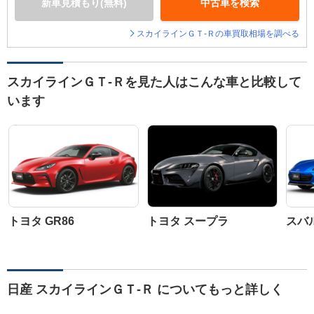
新車見積もり(無料)
中古車を検索
スカイラインＧＴ‐Ｒの車買取相場を調べる
スカイラインＧＴ‐Ｒを見た人はこんな車と比較して
います
トヨタ GR86
トヨタ スープラ
スバル
日産 スカイラインＧＴ‐Ｒ についてもっと詳しく