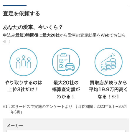
査定を依頼する
あなたの愛車、今いくら？
申込み
最短3時間後
に
最大20社
から愛車の査定結果をWebでお知ら
せ！
※1：本サービスで実施のアンケートより （回答期間：2023年6月〜2024
年5月）
メーカー