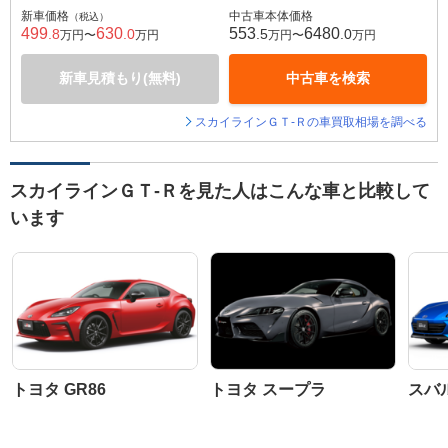
新車価格
中古車本体価格
（税込）
499
630
553
6480
.8
.0
.5
.0
万円〜
万円
万円〜
万円
新車見積もり(無料)
中古車を検索
スカイラインＧＴ‐Ｒの車買取相場を調べる
スカイラインＧＴ‐Ｒを見た人はこんな車と比較して
います
トヨタ GR86
トヨタ スープラ
スバル