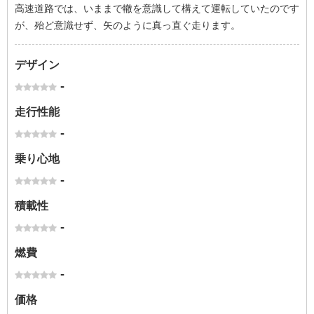
高速道路では、いままで轍を意識して構えて運転していたのです
が、殆ど意識せず、矢のように真っ直ぐ走ります。
デザイン
-
走行性能
-
乗り心地
-
積載性
-
燃費
-
価格