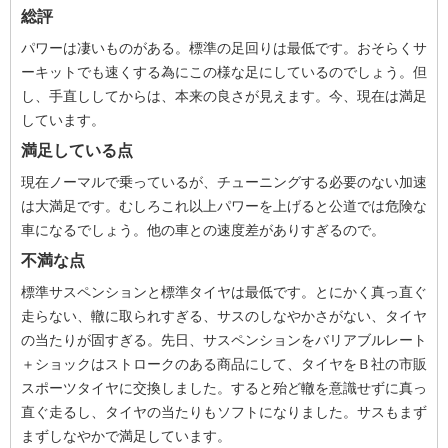
総評
パワーは凄いものがある。標準の足回りは最低です。おそらくサ
ーキットでも速くする為にこの様な足にしているのでしょう。但
し、手直ししてからは、本来の良さが見えます。今、現在は満足
しています。
満足している点
現在ノーマルで乗っているが、チューニングする必要のない加速
は大満足です。むしろこれ以上パワーを上げると公道では危険な
車になるでしょう。他の車との速度差がありすぎるので。
不満な点
標準サスペンションと標準タイヤは最低です。とにかく真っ直ぐ
走らない、轍に取られすぎる、サスのしなやかさがない、タイヤ
の当たりが固すぎる。先日、サスペンションをバリアブルレート
＋ショックはストロークのある商品にして、タイヤをＢ社の市販
スポーツタイヤに交換しました。すると殆ど轍を意識せずに真っ
直ぐ走るし、タイヤの当たりもソフトになりました。サスもまず
まずしなやかで満足しています。