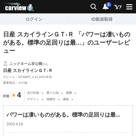
carview!
検索
通知
i
ログイン
ID新規取得
日産 スカイラインＧＴ‐Ｒ 「パワーは凄いもの
がある。標準の足回りは最...」のユーザーレビ
ュー
ニックネーム非公開
さん
日産 スカイラインＧＴ‐Ｒ
グレード：GT-R(MT_2.6) 2001年式
乗車形式：その他
-
-
-
4
走行性能
乗り心地
燃費
評価
-
-
-
デザイン
積載性
価格
パワーは凄いものがある。標準の足回りは最...
2003.4.16