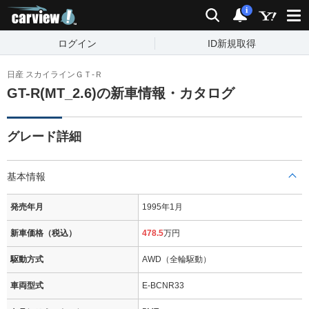
carview!
検索
通知
i
ログイン
ID新規取得
日産 スカイラインＧＴ‐Ｒ
GT-R(MT_2.6)の新車情報・カタログ
グレード詳細
基本情報
発売年月
1995年1月
新車価格（税込）
478.5
万円
駆動方式
AWD（全輪駆動）
車両型式
E-BCNR33