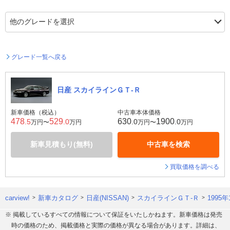
グレード一覧へ戻る
日産 スカイラインＧＴ‐Ｒ
新車価格（税込）
中古車本体価格
478
529
630
1900
.5
.0
.0
.0
万円〜
万円
万円〜
万円
新車見積もり(無料)
中古車を検索
買取価格を調べる
carview!
新車カタログ
日産(NISSAN)
スカイラインＧＴ‐Ｒ
1995
※ 掲載しているすべての情報について保証をいたしかねます。新車価格は発売
時の価格のため、掲載価格と実際の価格が異なる場合があります。詳細は、