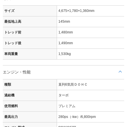
サイズ
4,675×1,780×1,360mm
最低地上高
145mm
トレッド前
1,480mm
トレッド後
1,490mm
車両重量
1,530kg
エンジン・性能
種類
直列6気筒ＤＯＨＣ
過給機
ターボ
使用燃料
プレミアム
最高出力
280ps（-kw）/6,800rpm