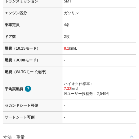
トランスミッション
5MT
エンジン区分
ガソリン
乗車定員
4名
ドア数
2枚
燃費（10.15モード）
8.1
km/L
燃費（JC08モード）
-
燃費（WLTCモード走行）
-
ハイオク仕様車：
7.32
km/L
平均実燃費
※ユーザー投稿数：2,549件
セカンドシート可倒
-
サードシート可倒
-
寸法・重量