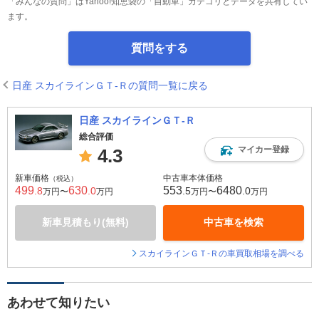
「みんなの質問」はYahoo!知恵袋の「自動車」カテゴリとデータを共有してい
ます。
質問をする
日産 スカイラインＧＴ‐Ｒの質問一覧に戻る
日産 スカイラインＧＴ‐Ｒ
総合評価
マイカー登録
4.3
新車価格
中古車本体価格
（税込）
499
630
553
6480
.8
.0
.5
.0
万円〜
万円
万円〜
万円
新車見積もり(無料)
中古車を検索
スカイラインＧＴ‐Ｒの車買取相場を調べる
あわせて知りたい