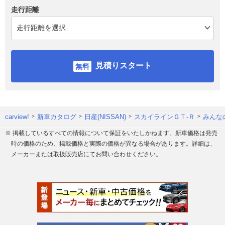
走行距離
見積りスタート
carview!
新車カタログ
日産(NISSAN)
スカイラインＧＴ‐Ｒ
みんな
※ 掲載しているすべての情報について保証をいたしかねます。新車価格は発売
時の価格のため、掲載価格と実際の価格が異なる場合があります。詳細は、
メーカーまたは取扱販売店にてお問い合わせください。