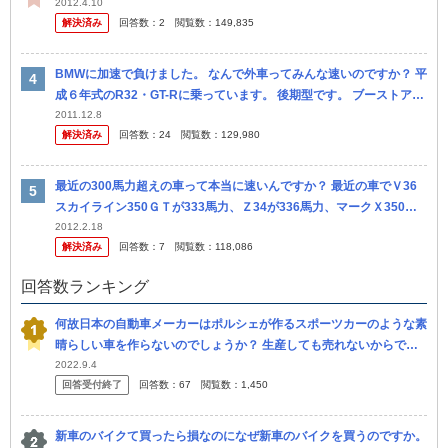
2012.4.10
解決済み
回答数：
2
閲覧数：
149,835
BMWに加速で負けました。 なんで外車ってみんな速いのですか？ 平
成６年式のR32・GT-Rに乗っています。 後期型です。 ブーストアッ
プにエンジンをOHして強化パーツを組み込んで、強化クラッチ...
2011.12.8
解決済み
回答数：
24
閲覧数：
129,980
最近の300馬力超えの車って本当に速いんですか？ 最近の車でＶ36
スカイライン350ＧＴが333馬力、Ｚ34が336馬力、マークＸ350Ｇ
が318馬力などとなっていますが、知人のそれらの車を借り...
2012.2.18
解決済み
回答数：
7
閲覧数：
118,086
回答数ランキング
何故日本の自動車メーカーはポルシェが作るスポーツカーのような素
晴らしい車を作らないのでしょうか？ 生産しても売れないからでし
ょうか？ 私自身大変お恥ずかしながらポルシェには乗ったことない
2022.9.4
回答受付終了
回答数：
67
閲覧数：
1,450
ですが、...
新車のバイクて買ったら損なのになぜ新車のバイクを買うのですか。