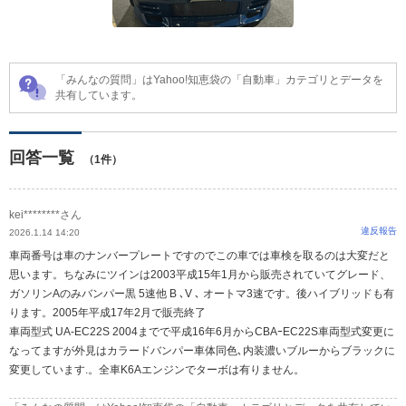
「みんなの質問」はYahoo!知恵袋の「自動車」カテゴリとデータを
共有しています。
回答一覧
（1件）
kei********さん
違反報告
2026.1.14 14:20
車両番号は車のナンバープレートですのでこの車では車検を取るのは大変だと
思います。ちなみにツインは2003平成15年1月から販売されていてグレード、
ガソリンAのみバンパー黒 5速他 B ､V ､ オートマ3速です。後ハイブリッドも有
ります。2005年平成17年2月で販売終了
車両型式 UA-EC22S 2004までで平成16年6月からCBAｰEC22S車両型式変更に
なってますが外見はカラードバンパー車体同色､内装濃いブルーからブラックに
変更しています.。全車K6Aエンジンでターボは有りません。