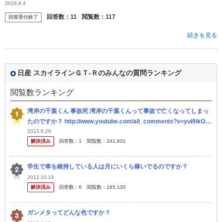
2026.8.4
回答数：
11
閲覧数：
117
回答受付終了
続きを見る
日産 スカイラインＧＴ‐Ｒのみんなの質問ランキング
閲覧数ランキング
湾岸の千葉くん 事故死 湾岸の千葉くんって事故で亡くなってしまっ
たのですか？ http://www.youtube.com/all_comments?v=yuI9ikO5
m60 最近、見ない...
2013.6.29
解決済み
回答数：
1
閲覧数：
241,601
学生で車を維持している人は月にいくら稼いでるのですか？
2012.10.19
解決済み
回答数：
6
閲覧数：
185,130
ガンメタってどんな色ですか？