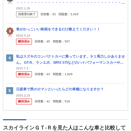
・・・・・・・・・・・・・・・・・・・・・・・・・・・・・・
確かに今はコロナに便乗しで中古が高騰していますが。 例えば平常
2022.1.26
回答受付終了
回答数：
52
閲覧数：
3,433
時で...
車がかっこいい映画をできるだけ教えてください！！
2016.5.14
解決済み
回答数：
45
閲覧数：
507
私はスズキのコンパクトカーに乗っています。９１馬力しかありませ
ん。 GT-R、ランエボ、WRX STIなどのハイパフォーマンスカーや外
車を見るたびに、悲しくなります。 なぜなら、自分の車よりも...
2015.7.3
解決済み
回答数：
43
閲覧数：
1,829
日産車で男のロマンといったらどの車種になりますか？
2025.2.23
解決済み
回答数：
41
閲覧数：
516
スカイラインＧＴ‐Ｒを見た人はこんな車と比較して