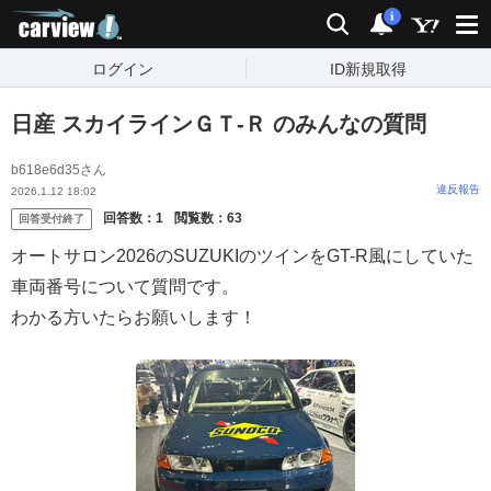
carview!
検索
通知
i
ログイン
ID新規取得
日産 スカイラインＧＴ‐Ｒ のみんなの質問
b618e6d35さん
違反報告
2026.1.12 18:02
回答数：
1
閲覧数：
63
回答受付終了
オートサロン2026のSUZUKIのツインをGT-R風にしていた
車両番号について質問です。
わかる方いたらお願いします！