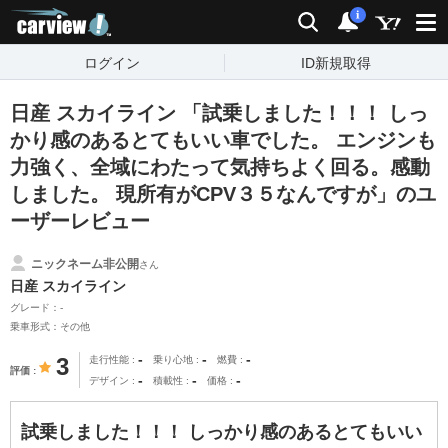
carview!
検索
通知
i
ログイン
ID新規取得
日産 スカイライン 「試乗しました！！！ しっ
かり感のあるとてもいい車でした。 エンジンも
力強く、全域にわたって気持ちよく回る。感動
しました。 現所有がCPV３５なんですが」のユ
ーザーレビュー
ニックネーム非公開
さん
日産 スカイライン
グレード：-
乗車形式：その他
-
-
-
3
走行性能
乗り心地
燃費
評価
-
-
-
デザイン
積載性
価格
試乗しました！！！ しっかり感のあるとてもいい