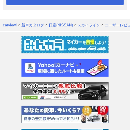
carview!
新車カタログ
日産(NISSAN)
スカイライン
ユーザーレビ