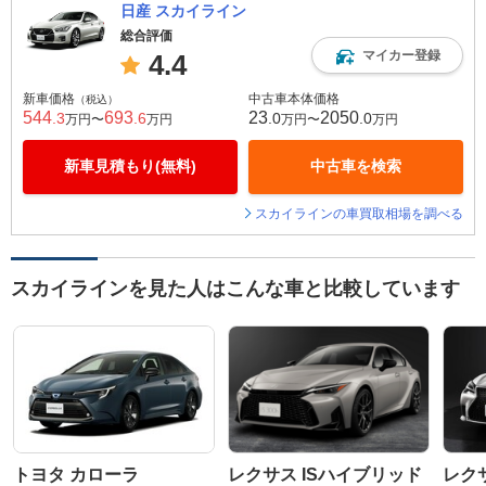
日産 スカイライン
総合評価
マイカー登録
4.4
新車価格
中古車本体価格
（税込）
544
693
23
2050
.3
.6
.0
.0
万円〜
万円
万円〜
万円
新車見積もり(無料)
中古車を検索
スカイラインの車買取相場を調べる
スカイラインを見た人はこんな車と比較しています
トヨタ カローラ
レクサス ISハイブリッド
レクサ