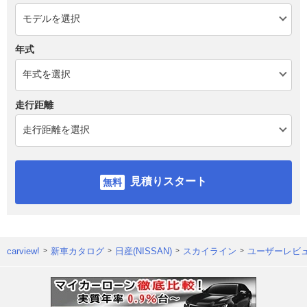
年式
走行距離
見積りスタート
carview!
新車カタログ
日産(NISSAN)
スカイライン
ユーザーレビ