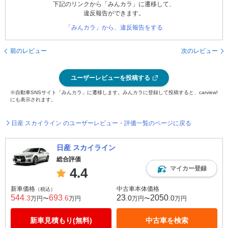
下記のリンクから「みんカラ」に遷移して、
違反報告ができます。
「みんカラ」から、違反報告をする
前のレビュー
次のレビュー
ユーザーレビューを投稿する
※自動車SNSサイト「みんカラ」に遷移します。みんカラに登録して投稿すると、carview!
にも表示されます。
日産 スカイライン のユーザーレビュー・評価一覧のページに戻る
日産 スカイライン
総合評価
マイカー登録
4.4
新車価格
中古車本体価格
（税込）
544
693
23
2050
.3
.6
.0
.0
万円〜
万円
万円〜
万円
新車見積もり(無料)
中古車を検索