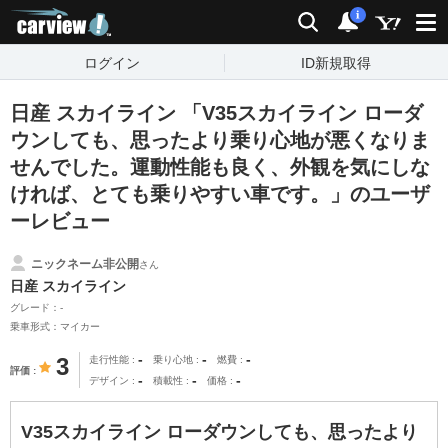
carview!
検索
通知
i
ログイン
ID新規取得
日産 スカイライン 「V35スカイライン ローダ
ウンしても、思ったより乗り心地が悪くなりま
せんでした。運動性能も良く、外観を気にしな
ければ、とても乗りやすい車です。」のユーザ
ーレビュー
ニックネーム非公開
さん
日産 スカイライン
グレード：-
乗車形式：マイカー
-
-
-
3
走行性能
乗り心地
燃費
評価
-
-
-
デザイン
積載性
価格
V35スカイライン ローダウンしても、思ったより