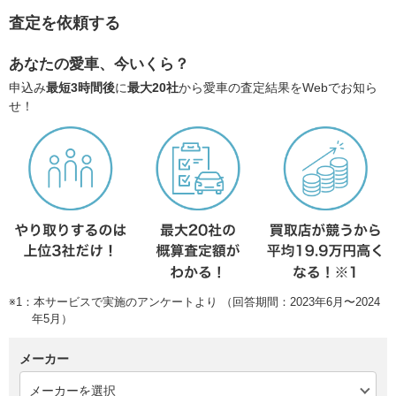
査定を依頼する
あなたの愛車、今いくら？
申込み
最短3時間後
に
最大20社
から愛車の査定結果をWebでお知ら
せ！
※1：本サービスで実施のアンケートより （回答期間：2023年6月〜2024
年5月）
メーカー