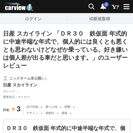
carview!
検索
通知
i
ログイン
ID新規取得
日産 スカイライン 「ＤＲ３０ 鉄仮面 年式的
に中途半端な年式で、個人的には良くとも悪く
とも思わないけどなぜか乗っている。好き嫌い
は個人差が出る車だと思います。」のユーザー
レビュー
ニックネーム非公開
さん
日産 スカイライン
グレード：-
乗車形式：マイカー
-
-
-
3
走行性能
乗り心地
燃費
評価
-
-
-
デザイン
積載性
価格
ＤＲ３０ 鉄仮面 年式的に中途半端な年式で、個