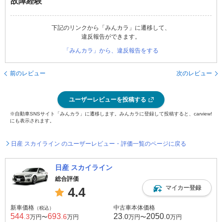
故障経験
下記のリンクから「みんカラ」に遷移して、
違反報告ができます。
「みんカラ」から、違反報告をする
前のレビュー
次のレビュー
ユーザーレビューを投稿する
※自動車SNSサイト「みんカラ」に遷移します。みんカラに登録して投稿すると、carview!
にも表示されます。
日産 スカイライン のユーザーレビュー・評価一覧のページに戻る
日産 スカイライン
総合評価
マイカー登録
4.4
新車価格
中古車本体価格
（税込）
544
693
23
2050
.3
.6
.0
.0
万円〜
万円
万円〜
万円