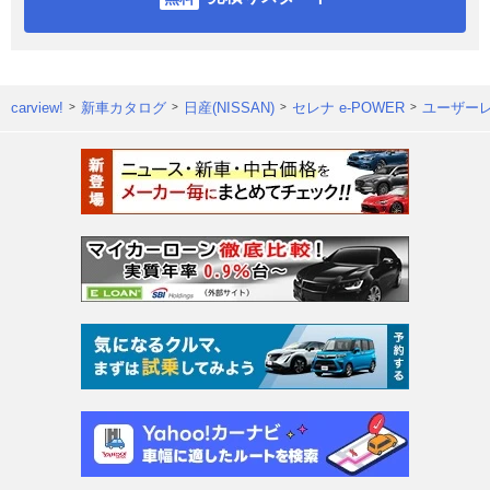
carview!
新車カタログ
日産(NISSAN)
セレナ e-POWER
ユーザー