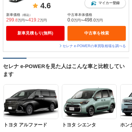
マイカー登録
4.6
新車価格
中古車本体価格
（税込）
299
419
0
498
.8
.2
.0
.0
万円〜
万円
万円〜
万円
新車見積もり(無料)
中古車を検索
セレナ e-POWERの車買取相場を調べる
セレナ e-POWERを見た人はこんな車と比較してい
ます
トヨタ アルファード
トヨタ シエンタ
ホン