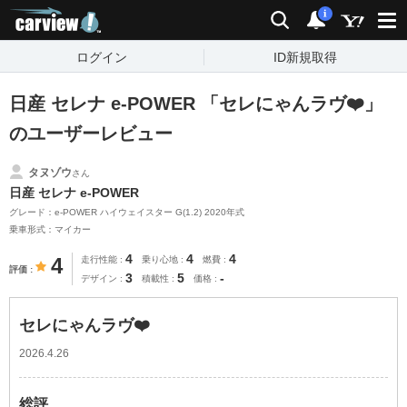
carview!
検索
通知
i
ログイン
ID新規取得
日産 セレナ e-POWER 「セレにゃんラヴ❤️」
のユーザーレビュー
タヌゾウ
さん
日産 セレナ e-POWER
グレード：e-POWER ハイウェイスター G(1.2) 2020年式
乗車形式：マイカー
4
4
4
4
走行性能
乗り心地
燃費
評価
3
5
-
デザイン
積載性
価格
セレにゃんラヴ❤️
2026.4.26
総評