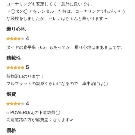
コーナリングも安定してて、意外に良いです。
ト◯タの◯アをレンタルした時は、コーナリングで転がりそう
な経験をしましたが、セレナはちゃんと曲がります〜
乗り心地
4
タイヤの扁平率（65）もあってか、乗り心地はまあまぁです。
積載性
5
荷物沢山のります！
フルフラットの親戚くらいになるので、車中泊には◯
燃費
4
e-POWERゆえの下道燃費◯
高速道路の方が燃費悪くなりますw
価格