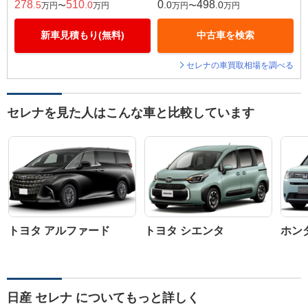
278
510
0
498
.5
.0
.0
.0
万円〜
万円
万円〜
万円
新車見積もり(無料)
中古車を検索
セレナの車買取相場を調べる
セレナを見た人はこんな車と比較しています
トヨタ アルファード
トヨタ シエンタ
ホン
日産 セレナ についてもっと詳しく