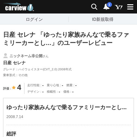
carview!
検索
通知
i
ログイン
ID新規取得
日産 セレナ 「ゆったり家族みんなで乗るファ
ミリーカーとし...」のユーザーレビュー
ニックネーム非公開
さん
日産 セレナ
グレード：ハイウェイスター(CVT_2.0) 2008年式
乗車形式：その他
-
-
-
4
走行性能
乗り心地
燃費
評価
-
-
-
デザイン
積載性
価格
ゆったり家族みんなで乗るファミリーカーとし...
2008.7.14
総評