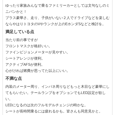
ゆったり家族みんなで乗るファミリーカーとしては文句なしのミ
ニバンかと！
プラス豪華さ、走り、子供がいない２人でドライブなどを楽しむ
ならやはりトヨタのVやランクが上のEホンダSなどと検討を。
満足している点
当たり前の事ですが
フロントマスクが格好いい。
ファインビジョンメーターが見やすい。
シートアレンジが便利。
アクティブAFSが便利。
心がければ燃費が思ってた以上にいい。
不満な点
内装のメーター周り、インパネ周りなどもっと木目など豪華にし
てもらいたい。テールランプをオプションでもLED設定が欲し
い。
LEDになるのは次のフルモデルチェンジの時かな。
シートが長時間乗るには疲れるかも。皆さんも同意見かと。