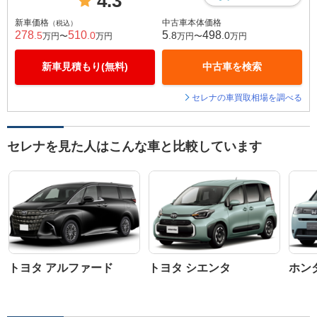
4.3
新車価格
中古車本体価格
（税込）
278
510
5
498
.5
.0
.8
.0
万円〜
万円
万円〜
万円
新車見積もり(無料)
中古車を検索
セレナの車買取相場を調べる
セレナを見た人はこんな車と比較しています
トヨタ アルファード
トヨタ シエンタ
ホン