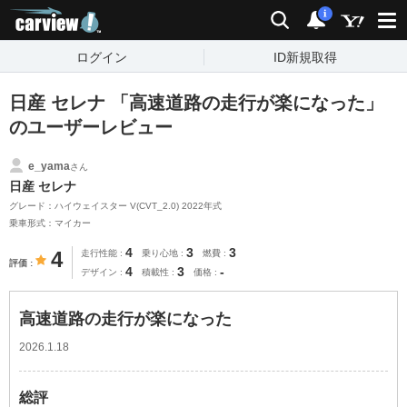
carview!
検索
通知
i
ログイン
ID新規取得
日産 セレナ 「高速道路の走行が楽になった」
のユーザーレビュー
e_yama
さん
日産 セレナ
グレード：ハイウェイスター V(CVT_2.0) 2022年式
乗車形式：マイカー
4
3
3
4
走行性能
乗り心地
燃費
評価
4
3
-
デザイン
積載性
価格
高速道路の走行が楽になった
2026.1.18
総評