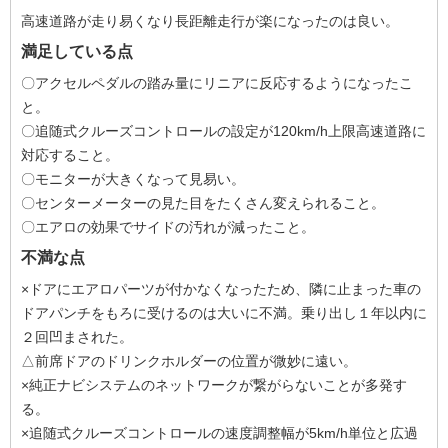
高速道路が走り易くなり長距離走行が楽になったのは良い。
満足している点
〇アクセルペダルの踏み量にリニアに反応するようになったこ
と。
〇追随式クルーズコントロールの設定が120km/h上限高速道路に
対応すること。
〇モニターが大きくなって見易い。
〇センターメーターの見た目をたくさん変えられること。
〇エアロの効果でサイドの汚れが減ったこと。
不満な点
×ドアにエアロパーツが付かなくなったため、隣に止まった車の
ドアパンチをもろに受けるのは大いに不満。乗り出し１年以内に
２回凹まされた。
△前席ドアのドリンクホルダーの位置が微妙に遠い。
×純正ナビシステムのネットワークが繋がらないことが多発す
る。
×追随式クルーズコントロールの速度調整幅が5km/h単位と広過