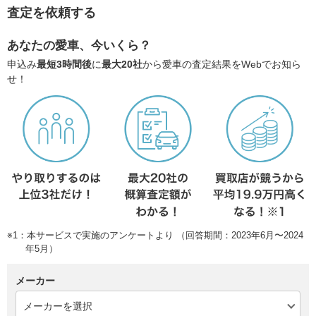
査定を依頼する
あなたの愛車、今いくら？
申込み
最短3時間後
に
最大20社
から愛車の査定結果をWebでお知ら
せ！
※1：本サービスで実施のアンケートより （回答期間：2023年6月〜2024
年5月）
メーカー