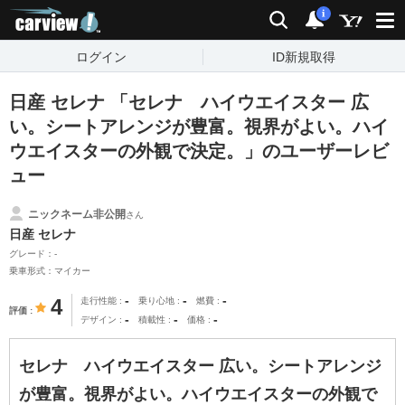
carview!
検索
通知
i
ログイン
ID新規取得
日産 セレナ 「セレナ ハイウエイスター 広
い。シートアレンジが豊富。視界がよい。ハイ
ウエイスターの外観で決定。」のユーザーレビ
ュー
ニックネーム非公開
さん
日産 セレナ
グレード：-
乗車形式：マイカー
-
-
-
4
走行性能
乗り心地
燃費
評価
-
-
-
デザイン
積載性
価格
セレナ ハイウエイスター 広い。シートアレンジ
が豊富。視界がよい。ハイウエイスターの外観で