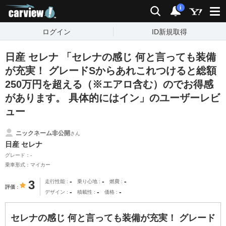
carview!
検索
通知
i
ログイン
ID新規取得
日産 セレナ 「セレナの感じ 何と言っても装備
が充実！ グレードSからあれこれつけると総額
250万円を超える（※エアロ含む）のでお得感
があります。 具体的にはイン」のユーザーレビ
ュー
ニックネーム非公開
さん
日産 セレナ
グレード：-
乗車形式：マイカー
-
-
-
3
走行性能
乗り心地
燃費
評価
-
-
-
デザイン
積載性
価格
セレナの感じ 何と言っても装備が充実！ グレード