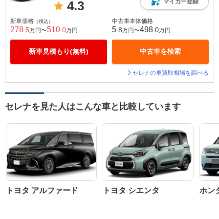
マイカー登録
4.3
新車価格
中古車本体価格
（税込）
278
510
5
498
.5
.0
.8
.0
万円〜
万円
万円〜
万円
新車見積もり(無料)
中古車を検索
セレナの車買取相場を調べる
セレナを見た人はこんな車と比較しています
トヨタ アルファード
トヨタ シエンタ
ホン