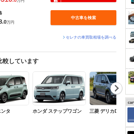
.0
〜
万円
格
中古車を検索
8
.0
万円
セレナの車買取相場を調べる
比較しています
Nex
t
ca
エンタ
ホンダ ステップワゴン
三菱 デリカD:5