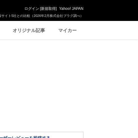
ログイン
[
新規取得
]
Yahoo! JAPAN
サイト5社との比較（2026年2月株式会社プラグ調べ）
オリジナル記事
マイカー