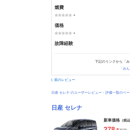
燃費
-
価格
-
故障経験
下記のリンクから「み
「みん
前のレビュー
日産 セレナ のユーザーレビュー・評価一覧のペ
日産 セレナ
新車価格
（税
278