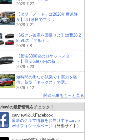
2026.7.27
【次期「ノート」は2028年度以降
か】8月改良でブラッ...
2026.7.21
【残クレ破産を回避せよ】燃費28.2
km/Lの「アルト...
2026.7.8
【受注6300台のロケットスター
ト】最安689万円の新...
2026.7.23
短時間の街なか試乗でも実力を確
信。新型「キックス」で選...
2026.7.12
関連記事をもっと見る
rview!の最新情報をチェック！
carview!公式Facebook
スズキ エブリイワゴン
ホンダ オデッセイ
ホ
最新のクルマ情報をお届けするcarvie
w!オフィシャルページ
（外部サイト）
carview!公式X（旧Twitter）