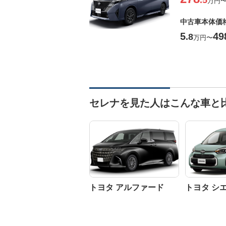
.5
万円
中古車本体価
5
49
.8
万円
〜
セレナを見た人はこんな車と
トヨタ アルファード
トヨタ シ