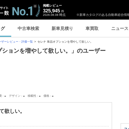
掲載レビュー
325,945
件
時点
※新車カタログのある自動車総合情報
2026.08.08
ログ
中古車検索
新車見積り
車買取
ニュース
ーザーレビュー・評価一覧
セレナ 単品オプションを増やして欲しい。
オプションを増やして欲しい。」のユーザー
-
-
-
-
費
デザイン
積載性
価格
して欲しい。