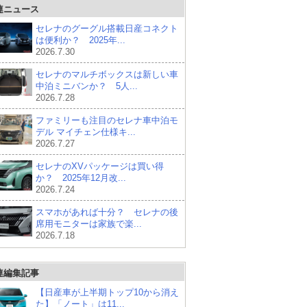
連ニュース
セレナのグーグル搭載日産コネクト
は便利か？ 2025年...
2026.7.30
セレナのマルチボックスは新しい車
中泊ミニバンか？ 5人...
2026.7.28
ファミリーも注目のセレナ車中泊モ
デル マイチェン仕様キ...
2026.7.27
セレナのXVパッケージは買い得
か？ 2025年12月改...
2026.7.24
スマホがあれば十分？ セレナの後
席用モニターは家族で楽...
2026.7.18
連編集記事
【日産車が上半期トップ10から消え
た】「ノート」は11...