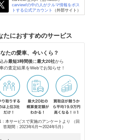
carview!の中の人がクルマ情報をポス
トする公式アカウント
（外部サイト）
なたにおすすめのサービス
あなたの愛車、今いくら？
込み
最短3時間後
に
最大20社
から
車の査定結果をWebでお知らせ！
1：本サービスで実施のアンケートより （回
答期間：2023年6月〜2024年5月）