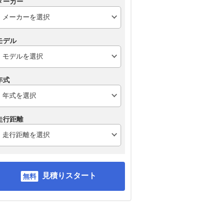
メーカー
モデル
年式
走行距離
見積りスタート