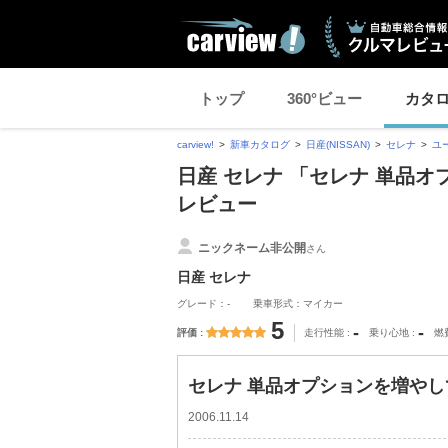
トップ
360°ビュー
カタ
carview!
新車カタログ
日産(NISSAN)
セレナ
ユ
日産 セレナ 「セレナ 単品
レビュー
ニックネーム非公開
さん
日産 セレナ
グレード：-
乗車形式：マイカー
5
-
-
評価
走行性能
乗り心地
燃
セレナ 単品オプションを増や
2006.11.14