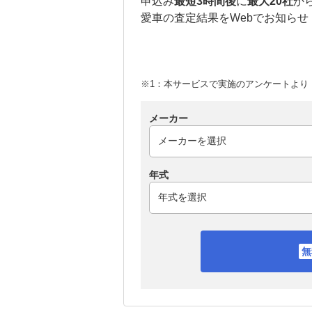
申込み
最短3時間後
に
最大20社
か
愛車の査定結果をWebでお知らせ
※1：本サービスで実施のアンケートより （
メーカー
年式