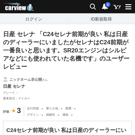
carview!
検索
通知
i
ログイン
ID新規取得
日産 セレナ 「C24セレナ前期が良い 私は日産
のディーラーにいましたがセレナはC24前期が
一番良いと思います。SR20エンジンはシルビ
アなどにも使われていた名機です」のユーザー
レビュー
ニックネーム非公開
さん
日産 セレナ
グレード：-
乗車形式：マイカー
-
-
-
3
走行性能
乗り心地
燃費
評価
-
-
-
デザイン
積載性
価格
C24セレナ前期が良い 私は日産のディーラーにい