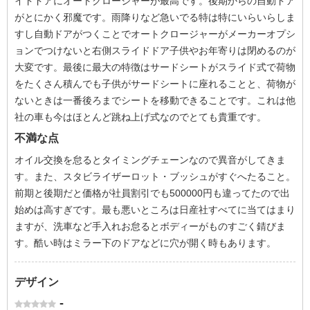
イドドアにオートクロージャーが最高です。後期からの自動ドア
がとにかく邪魔です。雨降りなど急いでる特は特にいらいらしま
すし自動ドアがつくことでオートクロージャーがメーカーオプシ
ョンでつけないと右側スライドドア子供やお年寄りは閉めるのが
大変です。最後に最大の特徴はサードシートがスライド式で荷物
をたくさん積んでも子供がサードシートに座れることと、荷物が
ないときは一番後ろまでシートを移動できることです。これは他
社の車も今はほとんど跳ね上げ式なのでとても貴重です。
不満な点
オイル交換を怠るとタイミングチェーンなので異音がしてきま
す。また、スタビライザーロット・ブッシュがすぐへたること。
前期と後期だと価格が社員割引でも500000円も違ってたので出
始めは高すぎです。最も悪いところは日産社すべてに当てはまり
ますが、洗車など手入れお怠るとボディーがものすごく錆びま
す。酷い時はミラー下のドアなどに穴が開く時もあります。
デザイン
-