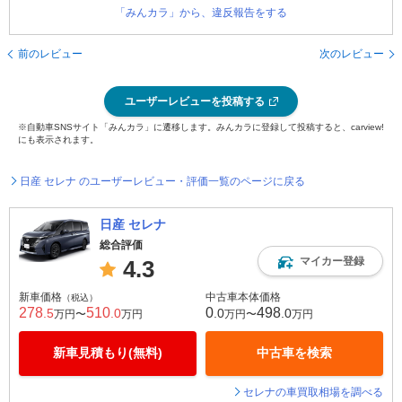
「みんカラ」から、違反報告をする
前のレビュー
次のレビュー
ユーザーレビューを投稿する
※自動車SNSサイト「みんカラ」に遷移します。みんカラに登録して投稿すると、carview!
にも表示されます。
日産 セレナ のユーザーレビュー・評価一覧のページに戻る
日産 セレナ
総合評価
マイカー登録
4.3
新車価格
中古車本体価格
（税込）
278
510
0
498
.5
.0
.0
.0
万円〜
万円
万円〜
万円
新車見積もり(無料)
中古車を検索
セレナの車買取相場を調べる