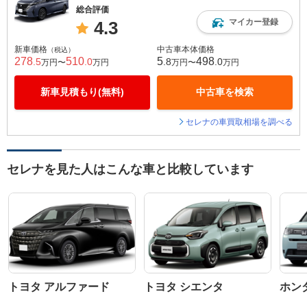
総合評価
マイカー登録
4.3
新車価格
中古車本体価格
（税込）
278
510
5
498
.5
.0
.8
.0
万円〜
万円
万円〜
万円
新車見積もり(無料)
中古車を検索
セレナの車買取相場を調べる
セレナを見た人はこんな車と比較しています
トヨタ アルファード
トヨタ シエンタ
ホン