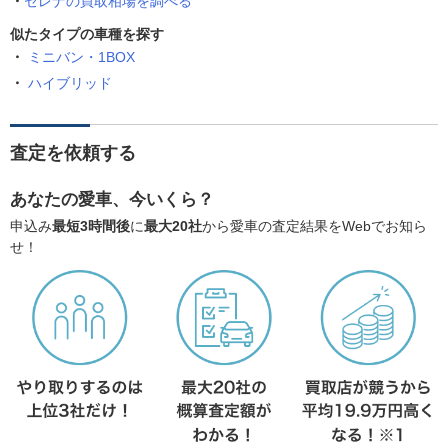
セレナの買取相場を調べる
似たタイプの車種を探す
ミニバン・1BOX
ハイブリッド
査定を依頼する
あなたの愛車、今いくら？
申込み
最短3時間後
に
最大20社
から愛車の査定結果をWebでお知ら
せ！