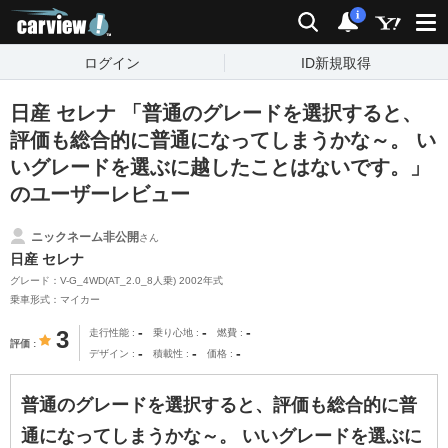
carview!
検索
通知
i
ログイン
ID新規取得
日産 セレナ 「普通のグレードを選択すると、
評価も総合的に普通になってしまうかな～。 い
いグレードを選ぶに越したことはないです。」
のユーザーレビュー
ニックネーム非公開
さん
日産 セレナ
グレード：V-G_4WD(AT_2.0_8人乗) 2002年式
乗車形式：マイカー
-
-
-
3
走行性能
乗り心地
燃費
評価
-
-
-
デザイン
積載性
価格
普通のグレードを選択すると、評価も総合的に普
通になってしまうかな～。 いいグレードを選ぶに